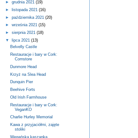
►
grudnia 2021
(19)
►
listopada 2021
(16)
►
października 2021
(20)
►
września 2021
(15)
►
sierpnia 2021
(18)
▼
lipca 2021
(13)
Belvelly Castle
Restauracje i bary w Cork:
Cornstore
Dunmore Head
Krzyż na Slea Head
Dunquin Pier
Beehive Forts
Old Irish Farmhouse
Restauracje i bary w Cork:
VeganKO
Charlie Hurley Memorial
Kawa z przyjaciółmi, zajęte
stoliki
Wegańska kaszanka