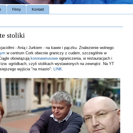
e
Filmy
Kontakt
e stoliki
jaciółmi - Anią i Jurkiem - na kawie i pączku. Znalezienie wolnego
nym
w centrum Cork obecnie graniczy z cudem, szczególnie w
Ciągle obowiązują
koronawirusowe
ograniczenia, w restauracjach i
zw. ogródkach, czyli stolikach wystawionych na zewnątrz. Na YT
siejszego wyjścia "na miasto":
LINK
.