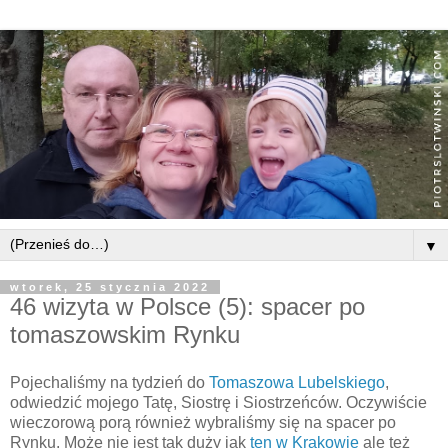
▼
wtorek, 25 stycznia 2022
46 wizyta w Polsce (5): spacer po
tomaszowskim Rynku
Pojechaliśmy na tydzień do
Tomaszowa Lubelskiego
,
odwiedzić mojego Tatę, Siostrę i Siostrzeńców. Oczywiście
wieczorową porą również wybraliśmy się na spacer po
Rynku. Może nie jest tak duży jak
ten w Krakowie
ale też