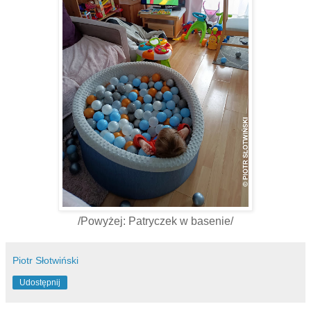
/Powyżej: Patryczek w basenie/
Piotr Słotwiński
Udostępnij