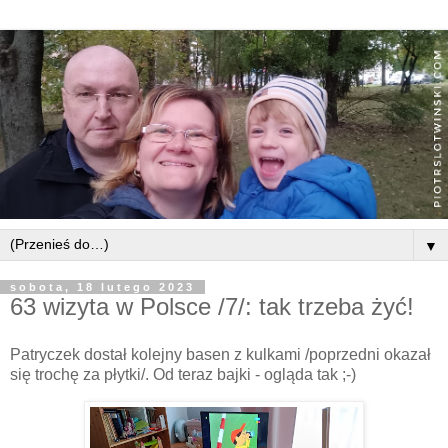
▼
sobota, 18 lutego 2023
63 wizyta w Polsce /7/: tak trzeba żyć!
Patryczek dostał kolejny basen z kulkami /poprzedni okazał
się trochę za płytki/. Od teraz bajki - ogląda tak ;-)