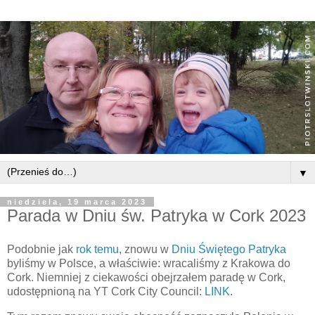
▼
niedziela, 19 marca 2023
Parada w Dniu św. Patryka w Cork 2023
Podobnie jak
rok temu
, znowu w
Dniu Świętego Patryka
byliśmy w Polsce, a właściwie: wracaliśmy z Krakowa do
Cork. Niemniej z ciekawości obejrzałem paradę w Cork,
udostępnioną na YT Cork City Council:
LINK
.