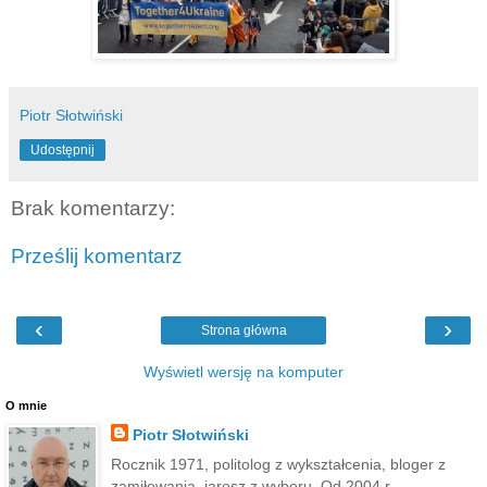
Piotr Słotwiński
Udostępnij
Brak komentarzy:
Prześlij komentarz
‹
›
Strona główna
Wyświetl wersję na komputer
O mnie
Piotr Słotwiński
Rocznik 1971, politolog z wykształcenia, bloger z
zamiłowania, jarosz z wyboru. Od 2004 r.