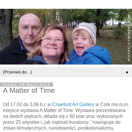
▼
środa, 15 maja 2024
A Matter of Time
Od 17.02 do 3.06 b.r. w
Crawford Art Gallery
w Cork ma m.in.
miejsce wystawa A Matter of Time. Wystawa prezentowana
na dwóch piętrach, składa się z 60 prac prac wykonanych
przez 25 artystów i, jak napisali kuratorzy: "nawiązuje do
zmian klimatycznych, narodowości, postkolonializmu,