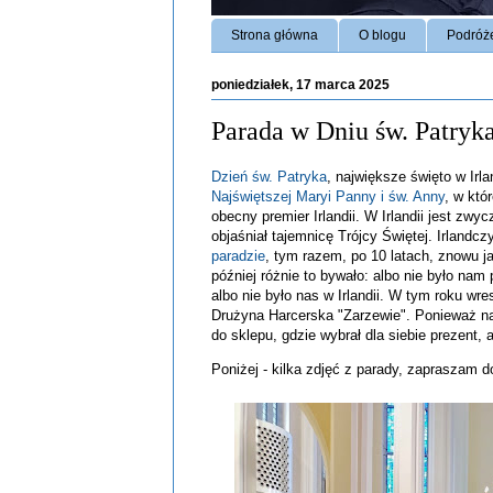
Strona główna
O blogu
Podróż
poniedziałek, 17 marca 2025
Parada w Dniu św. Patryk
Dzień św. Patryka
, największe święto w Irl
Najświętszej Maryi Panny i św. Anny
, w któ
obecny premier Irlandii. W Irlandii jest zwy
objaśniał tajemnicę Trójcy Świętej. Irlandc
paradzie
, tym razem, po 10 latach, znowu j
później różnie to bywało: albo nie było nam p
albo nie było nas w Irlandii. W tym roku wr
Drużyna Harcerska "Zarzewie". Ponieważ nas
do sklepu, gdzie wybrał dla siebie prezent,
Poniżej - kilka zdjęć z parady, zapraszam d