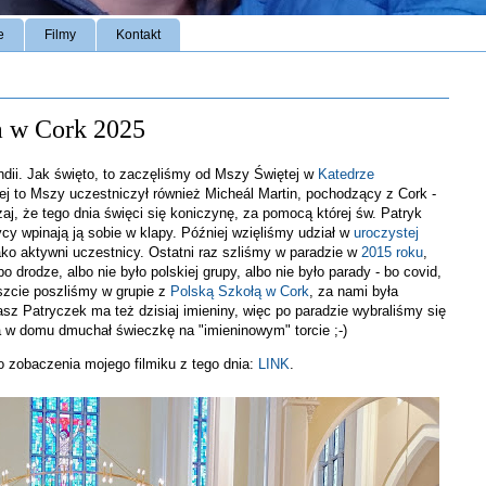
e
Filmy
Kontakt
a w Cork 2025
andii. Jak święto, to zaczęliśmy od Mszy Świętej w
Katedrze
rej to Mszy uczestniczył również Micheál Martin, pochodzący z Cork -
czaj, że tego dnia święci się koniczynę, za pomocą której św. Patryk
zycy wpinają ją sobie w klapy. Później wzięliśmy udział w
uroczystej
ako aktywni uczestnicy. Ostatni raz szliśmy w paradzie w
2015 roku
,
o drodze, albo nie było polskiej grupy, albo nie było parady - bo covid,
eszcie poszliśmy w grupie z
Polską Szkołą w Cork
, za nami była
z Patryczek ma też dzisiaj imieniny, więc po paradzie wybraliśmy się
 a w domu dmuchał świeczkę na "imieninowym" torcie ;-)
o zobaczenia mojego filmiku z tego dnia:
LINK
.