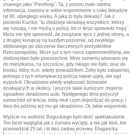
znanego jako "Pershing". Ta, z pozoru mało istotna
informacja, zawiera w sobie wspomnienie o całej dekadzie
lat 90. ubiegłego wieku. A jaka to była dekada? Jak z
piosenki Kazika: "tu złodzieje okradają wszystkich, którzy
się ruszają, i nie myślą o policji, bo ci teraz spowiedź mają".
Może nie tyle spowiedź, ile związane ręce z jednej strony, a
z drugiej korupcję na każdym poziomie, od zwykłego
stójkowego po otoczenie ówczesnych prezydentów
Rzeczpospolitej. Może już o tym nieco zapomnieniliśmy, ale
złodziejstwo było powszechne. Mnie samemu włamano się
do mieszkania, na szczeście, gdy nikogo nie było, oraz do
kiosku, który m.in. wtedy prowadziłem. Żeby było zabawniej,
jednego z tych włamywaczy policja nawet ujęła, ale sąd
wypuścił. Okradziono wtedy większość biznesów
działających w okolicy. I jeszcze takie kuriozum: mojemu
sąsiadowi skradziono auto. Następnego dnia pożyczył
samochód od teścia, żeby miał czym dojeżdżać do pracy, i
dwa dni później też mu go skradziono. Ot, takie wspominki.
Wyjście na wolność Boguckiego było dość spektakularne.
Ten facet wyglądał jak z żurnala wycięty, a nie jak ktoś, kto
przesiedział 25 lat, i to bez żadnej przerwy. Elegancka