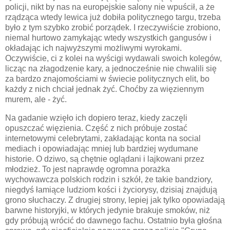
policji, nikt by nas na europejskie salony nie wpuścił, a że
rządząca wtedy lewica już dobiła politycznego targu, trzeba
było z tym szybko zrobić porządek. I rzeczywiście zrobiono,
niemal hurtowo zamykając wtedy wszystkich gangusów i
okładając ich najwyższymi możliwymi wyrokami.
Oczywiście, ci z kolei na wyścigi wydawali swoich kolegów,
licząc na złagodzenie kary, a jednocześnie nie chwalili się
za bardzo znajomościami w świecie politycznych elit, bo
każdy z nich chciał jednak żyć. Choćby za więziennym
murem, ale - żyć.
Na gadanie wzięło ich dopiero teraz, kiedy zaczęli
opuszczać więzienia. Część z nich próbuje zostać
internetowymi celebrytami, zakładając konta na social
mediach i opowiadając mniej lub bardziej wydumane
historie. O dziwo, są chętnie oglądani i lajkowani przez
młodzież. To jest naprawdę ogromna porażka
wychowawcza polskich rodzin i szkół, że takie bandziory,
niegdyś łamiące ludziom kości i życiorysy, dzisiaj znajdują
grono słuchaczy. Z drugiej strony, lepiej jak tylko opowiadają
barwne historyjki, w których jedynie brakuje smoków, niż
gdy próbują wrócić do dawnego fachu. Ostatnio była głośna