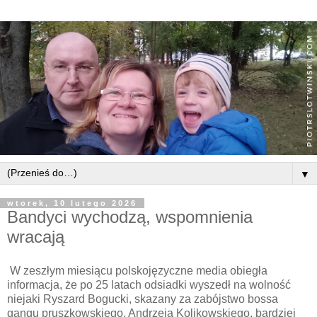
▼
wtorek, 10 lutego 2026
Bandyci wychodzą, wspomnienia
wracają
W zeszłym miesiącu polskojęzyczne media obiegła
informacja, że po 25 latach odsiadki wyszedł na wolność
niejaki Ryszard Bogucki, skazany za zabójstwo bossa
gangu pruszkowskiego, Andrzeja Kolikowskiego, bardziej