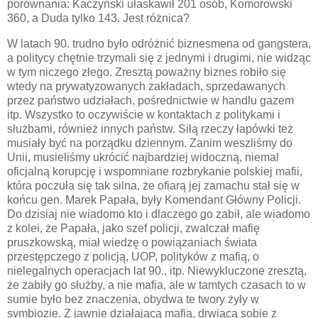
porównania: Kaczyński ułaskawił 201 osób, Komorowski
360, a Duda tylko 143. Jest różnica?
W latach 90. trudno było odróżnić biznesmena od gangstera,
a politycy chętnie trzymali się z jednymi i drugimi, nie widząc
w tym niczego złego. Zresztą poważny biznes robiło się
wtedy na prywatyzowanych zakładach, sprzedawanych
przez państwo udziałach, pośrednictwie w handlu gazem
itp. Wszystko to oczywiście w kontaktach z politykami i
służbami, również innych państw. Siłą rzeczy łapówki też
musiały być na porządku dziennym. Zanim weszliśmy do
Unii, musieliśmy ukrócić najbardziej widoczną, niemal
oficjalną korupcję i wspomniane rozbrykanie polskiej mafii,
która poczuła się tak silna, że ofiarą jej zamachu stał się w
końcu gen. Marek Papała, były Komendant Główny Policji.
Do dzisiaj nie wiadomo kto i dlaczego go zabił, ale wiadomo
z kolei, że Papała, jako szef policji, zwalczał mafię
pruszkowską, miał wiedzę o powiązaniach świata
przestępczego z policją, UOP, polityków z mafią, o
nielegalnych operacjach lat 90., itp. Niewykluczone zresztą,
że zabiły go służby, a nie mafia, ale w tamtych czasach to w
sumie było bez znaczenia, obydwa te twory żyły w
symbiozie. Z jawnie działającą mafią, drwiącą sobie z