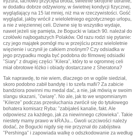
fryzura, fachowo przycięta broda, świetnie skrojone ubranie,
w dodatku dobrze odżywiony, w świetnej kondycji fizycznej,
wyglądający na 15 lat mniej, niż ma w rzeczywistości. Gość
wyglądał, jakby wrócił z wieloletniego egzotycznego urlopu,
a nie z więziennej celi. Dziwne się to wszystko wydaje,
nawet jeżeli się pamięta, że Bogucki w latach 90. należał do
czołówki najbogatszych Polaków. Od razu rodzi się pytanie:
czy jego majątek pomógł mu w przejściu przez wieloletnie
więzienie i uczynił je całkiem znośnym? Czy odsiadka w
jego przypadku mogła być podobna do filmowej odsiadki
"Siary" z drugiej części "Kilera", który to w ogromnej celi
miał obrotowe łóżko i obiady dostarczane z Sheratona?
Tak naprawdę, to nie wiem, dlaczego on w ogóle siedział,
skoro podobno zabił bandytę i to szefa mafii? Za zabicie
bandziora powinni mu medal dać, a nie, jak mówią w swoim
slangu skazani, "ćwiarę". No ale, jak to we wspomnianym
"Kilerze" podczas przesłuchania zwrócił się do tytułowego
bohatera komisarz Ryba: "zabijałeś kanalie, fakt. Ale
odpowiesz za każdego, jak za niewinnego człowieka". Takie
niestety mamy prawo w kRAJu... Gwoli uczciwości należy
dodać, że Bogucki nigdy się nie przyznał do zabójstwa
"Pershinga" i zapowiada walkę o odszkodowanie za według