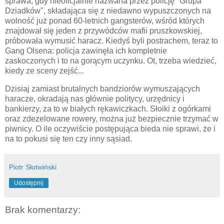
sprawa, gdy nieoficjalnie nazwana przez policję "Grupa
Dziadków", składająca się z niedawno wypuszczonych na
wolność już ponad 60-letnich gangsterów, wśród których
znajdował się jeden z przywódców mafii pruszkowskiej,
próbowała wymusić haracz. Kiedyś byli postrachem, teraz to
Gang Olsena: policja zawinęła ich kompletnie
zaskoczonych i to na gorącym uczynku. Ot, trzeba wiedzieć,
kiedy ze sceny zejść...
Dzisiaj zamiast brutalnych bandziorów wymuszających
haracze, okradają nas głównie politycy, urzędnicy i
bankierzy, za to w białych rękawiczkach. Słoiki z ogórkami
oraz zdezelowane rowery, można już bezpiecznie trzymać w
piwnicy. O ile oczywiście postępująca bieda nie sprawi, że i
na to pokusi się ten czy inny sąsiad.
Piotr Słotwiński
Udostępnij
Brak komentarzy: