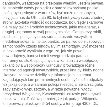
gangusów, wsadzona na przełomie wieków. Jestem pewien,
że zrobienie wtedy porządku z bardzo rozbrykaną polską
mafią, było jednym z warunków, być może niepisanych,
przyjęcia nas do UE. Lata 90. to był niebywały czas: z jednej
strony jako-taka wolność gospodarcza, bo urzędy skarbowe
nie miały takich środków technicznych, jakie mają teraz, z
drugiej - ogromny rozwój przestępczości. Gangsterzy robili,
co chcieli, policja była bezradna, a przede wszystkim
niedofinansowana, i to tak bardzo, że paliwo do służbowych
samochodów często fundowały im samorządy. Być może też
ta bezkarność wynikała z tego, że, jak się powoli
dowiadujemy, bandyci mieli swego rodzaju parasol
ochronny od służb specjalnych, w zamian za współpracę.
Jaka to była współpraca? Gangusy, prowadzące różne
interesy, od agencji towarzyskich, przez knajpy, kluby nocne
i kasyna, zapewne dzieliły się informacjami na temat
zaglądających tam prominentnych osób, być może odpalały
też jakąś dolę, a w zamian policja niespecjalnie ich ścigała,
sądy szybko wypuszczały, a w razie poważnej wtopy,
prezydenci Wałęsa czy Kwaśniewski usłużnie podpisywali
ułaskawienia. Dość wspomnieć, że jak podaje Wikipedia,
ten pierwszy ułaskawił 3454 osoby, a ten drugi 4302. Dla