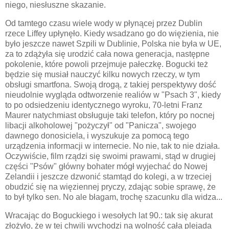
niego, niesłuszne skazanie.
Od tamtego czasu wiele wody w płynącej przez Dublin
rzece Liffey upłynęło. Kiedy wsadzano go do więzienia, nie
było jeszcze nawet Szpili w Dublinie, Polska nie była w UE,
za to zdążyła się urodzić cała nowa generacja, następne
pokolenie, które powoli przejmuje pałeczkę. Bogucki też
będzie się musiał nauczyć kilku nowych rzeczy, w tym
obsługi smartfona. Swoją drogą, z takiej perspektywy dość
nieudolnie wygląda odtworzenie realiów w "Psach 3", kiedy
to po odsiedzeniu identycznego wyroku, 70-letni Franz
Maurer natychmiast obsługuje taki telefon, który po nocnej
libacji alkoholowej "pożyczył" od "Panicza", swojego
dawnego donosiciela, i wyszukuje za pomocą tego
urządzenia informacji w internecie. No nie, tak to nie działa.
Oczywiście, film rządzi się swoimi prawami, stąd w drugiej
części "Psów" główny bohater mógł wyjechać do Nowej
Zelandii i jeszcze dzwonić stamtąd do kolegi, a w trzeciej
obudzić się na więziennej pryczy, zdając sobie sprawę, że
to był tylko sen. No ale błagam, trochę szacunku dla widza...
Wracając do Boguckiego i wesołych lat 90.: tak się akurat
złożyło, że w tej chwili wychodzi na wolność cała plejada