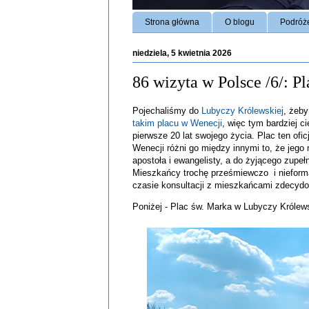
Strona główna
O blogu
Podróż
niedziela, 5 kwietnia 2026
86 wizyta w Polsce /6/: 
Pojechaliśmy do
Lubyczy Królewskiej
, żeby
takim placu w Wenecji
, więc tym bardziej c
pierwsze 20 lat swojego życia. Plac ten ofic
Wenecji różni go między innymi to, że jego
apostoła i ewangelisty, a do żyjącego zupe
Mieszkańcy trochę prześmiewczo i nieformal
czasie konsultacji z mieszkańcami zdecydo
Poniżej - Plac św. Marka w Lubyczy Królews