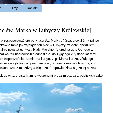
e
Filmy
Kontakt
Plac św. Marka w Lubyczy Królewskiej
 przespacerować się po Placu Św. Marka ;-) Spacerowaliśmy już po
iekawiło mnie jak wygląda ten plac w Lubyczy, w której spędziłem
jalnie powstał uchwałą Rady Miejskiej, 3 grudnia ub.r. Od tego w
 nazwa tak naprawdę nie odnosi się do żyjącego 2 tysiące lat temu
łnie współcześnie burmistrza Lubyczy, p. Marka Łuszczyńskiego.
nie zaczęli tak nazywać ten plac, o dziwo - nazwa chwyciła, i w
wana, wręcz miażdżąca większość, opowiedziała się za tą nazwą.
kiej, wraz z pisankami stworzonymi przez młodzież z pobliskich szkół: