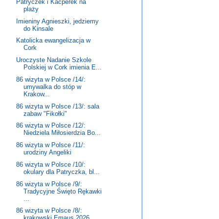
Patryczek i Kacperek na
plaży
Imieniny Agnieszki, jedziemy
do Kinsale
Katolicka ewangelizacja w
Cork
Uroczyste Nadanie Szkole
Polskiej w Cork imienia E...
86 wizyta w Polsce /14/:
umywalka do stóp w
Krakow...
86 wizyta w Polsce /13/: sala
zabaw "Fikołki"
86 wizyta w Polsce /12/:
Niedziela Miłosierdzia Bo...
86 wizyta w Polsce /11/:
urodziny Angeliki
86 wizyta w Polsce /10/:
okulary dla Patryczka, bl...
86 wizyta w Polsce /9/:
Tradycyjne Święto Rękawki
...
86 wizyta w Polsce /8/:
krakowski Emaus 2026