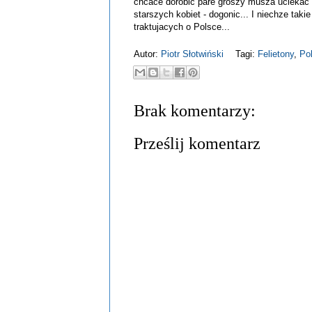
chcace dorobic pare groszy musza uciekac pr
starszych kobiet - dogonic... I niechze tak
traktujacych o Polsce...
Autor:
Piotr Słotwiński
Tagi:
Felietony
,
Pol
Brak komentarzy:
Prześlij komentarz