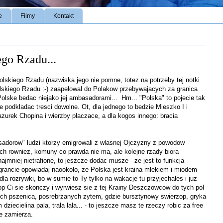
e
Filmy
Kontakt
go Rzadu...
skiego Rzadu (nazwiska jego nie pomne, totez na potrzeby tej notki
skiego Rzadu :-) zaapelowal do Polakow przebywajacych za granica
 Polske bedac niejako jej ambasadorami... Hm... "Polska" to pojecie tak
 podkladac tresci dowolne. Ot, dla jednego to bedzie Mieszko I i
zurek Chopina i wierzby placzace, a dla kogos innego: bracia
sadorow" ludzi ktorzy emigrowali z wlasnej Ojczyzny z powodow
ych rowniez, komuny co prawda nie ma, ale kolejne rzady biora
najmniej nietrafione, to jeszcze dodac musze - ze jest to funkcja
igrancie opowiadaj naookolo, ze Polska jest kraina mlekiem i miodem
dla rozrywki, bo w sumie to Ty tylko na wakacje tu przyjechales i juz
op Ci sie skonczy i wyrwiesz sie z tej Krainy Deszczowcow do tych pol
 pszenica, posrebrzanych zytem, gdzie bursztynowy swierzop, gryka
ziecielina pala, trala lala... - to jeszcze masz te rzeczy robic za free
ie zamierza.