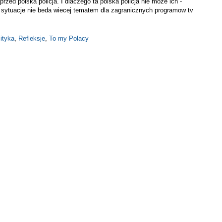
zed polska policja. I dlaczego ta polska policja nie moze ich -
ie sytuacje nie beda wiecej tematem dla zagranicznych programow tv
ityka
,
Refleksje
,
To my Polacy