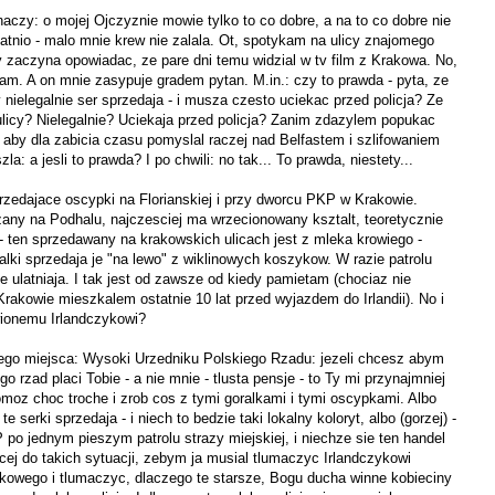
czy: o mojej Ojczyznie mowie tylko to co dobre, a na to co dobre nie
tatnio - malo mnie krew nie zalala. Ot, spotykam na ulicy znajomego
y zaczyna opowiadac, ze pare dni temu widzial w tv film z Krakowa. No,
tam. A on mnie zasypuje gradem pytan. M.in.: czy to prawda - pyta, ze
 nielegalnie ser sprzedaja - i musza czesto uciekac przed policja? Ze
ulicy? Nielegalnie? Uciekaja przed policja? Zanim zdazylem popukac
 aby dla zabicia czasu pomyslal raczej nad Belfastem i szlifowaniem
la: a jesli to prawda? I po chwili: no tak... To prawda, niestety...
przedajace oscypki na Florianskiej i przy dworcu PKP w Krakowie.
any na Podhalu, najczesciej ma wrzecionowany ksztalt, teoretycznie
 ten sprzedawany na krakowskich ulicach jest z mleka krowiego -
ralki sprzedaja je "na lewo" z wiklinowych koszykow. W razie patrolu
sie ulatniaja. I tak jest od zawsze od kiedy pamietam (chociaz nie
rakowie mieszkalem ostatnie 10 lat przed wyjazdem do Irlandii). No i
ionemu Irlandczykowi?
tego miejsca: Wysoki Urzedniku Polskiego Rzadu: jezeli chcesz abym
o rzad placi Tobie - a nie mnie - tlusta pensje - to Ty mi przynajmniej
omoz choc troche i zrob cos z tymi goralkami i tymi oscypkami. Albo
te serki sprzedaja - i niech to bedzie taki lokalny koloryt, albo (gorzej) -
P po jednym pieszym patrolu strazy miejskiej, i niechze sie ten handel
ecej do takich sytuacji, zebym ja musial tlumaczyc Irlandczykowi
tkowego i tlumaczyc, dlaczego te starsze, Bogu ducha winne kobieciny