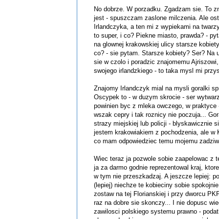
No dobrze. W porzadku. Zgadzam sie. To zna
jest - spuszczam zaslone milczenia. Ale os
Irlandczyka, a ten mi z wypiekami na twarz
to super, i co? Piekne miasto, prawda? - py
na glownej krakowskiej ulicy starsze kobiety
co? - sie pytam. Starsze kobiety? Ser? Na 
sie w czolo i poradzic znajomemu Ajriszowi,
swojego irlandzkiego - to taka mysl mi przysz
Znajomy Irlandczyk mial na mysli goralki s
Oscypek to - w duzym skrocie - ser wytwarz
powinien byc z mleka owczego, w praktyce -
wszak cepry i tak roznicy nie poczuja... Go
strazy miejskiej lub policji - blyskawicznie 
jestem krakowiakiem z pochodzenia, ale w K
co mam odpowiedziec temu mojemu zadziw
Wiec teraz ja pozwole sobie zaapelowac z 
ja za darmo godnie reprezentowal kraj, ktoreg
w tym nie przeszkadzaj. A jeszcze lepiej: p
(lepiej) niechze te kobieciny sobie spokojnie 
zostaw na tej Florianskiej i przy dworcu PK
raz na dobre sie skonczy... I nie dopusc wi
zawilosci polskiego systemu prawno - poda