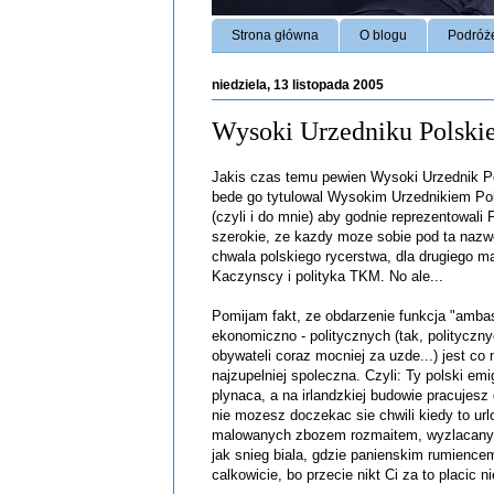
Strona główna
O blogu
Podróż
niedziela, 13 listopada 2005
Wysoki Urzedniku Polskie
Jakis czas temu pewien Wysoki Urzednik Pol
bede go tytulowal Wysokim Urzednikiem Pol
(czyli i do mnie) aby godnie reprezentowali
szerokie, ze kazdy moze sobie pod ta nazwe
chwala polskiego rycerstwa, dla drugiego ma
Kaczynscy i polityka TKM. No ale...
Pomijam fakt, ze obdarzenie funkcja "amba
ekonomiczno - politycznych (tak, polityczn
obywateli coraz mocniej za uzde...) jest co 
najzupelniej spoleczna. Czyli: Ty polski em
plynaca, a na irlandzkiej budowie pracujesz 
nie mozesz doczekac sie chwili kiedy to url
malowanych zbozem rozmaitem, wyzlacanych
jak snieg biala, gdzie panienskim rumiencem d
calkowicie, bo przecie nikt Ci za to placic n