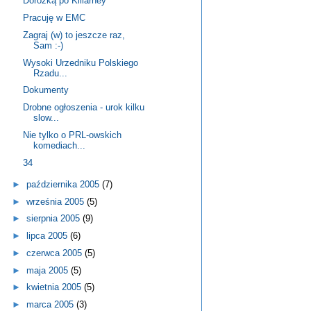
Dorożką po Killarney
Pracuję w EMC
Zagraj (w) to jeszcze raz,
Sam :-)
Wysoki Urzedniku Polskiego
Rzadu...
Dokumenty
Drobne ogłoszenia - urok kilku
slow...
Nie tylko o PRL-owskich
komediach...
34
►
października 2005
(7)
►
września 2005
(5)
►
sierpnia 2005
(9)
►
lipca 2005
(6)
►
czerwca 2005
(5)
►
maja 2005
(5)
►
kwietnia 2005
(5)
►
marca 2005
(3)