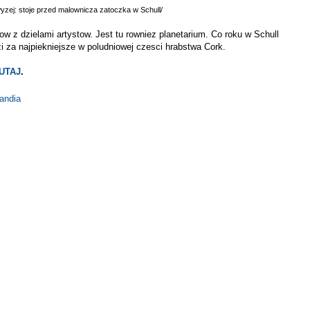
yzej: stoje przed malownicza zatoczka w Schull/
kow z dzielami artystow. Jest tu rowniez planetarium. Co roku w Schull
i za najpiekniejsze w poludniowej czesci hrabstwa Cork.
UTAJ
.
landia