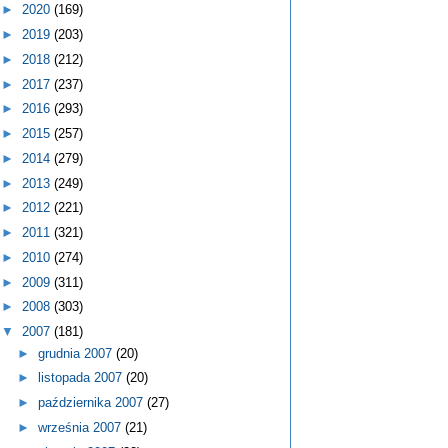
►
2020
(169)
►
2019
(203)
►
2018
(212)
►
2017
(237)
►
2016
(293)
►
2015
(257)
►
2014
(279)
►
2013
(249)
►
2012
(221)
►
2011
(321)
►
2010
(274)
►
2009
(311)
►
2008
(303)
▼
2007
(181)
►
grudnia 2007
(20)
►
listopada 2007
(20)
►
października 2007
(27)
►
września 2007
(21)