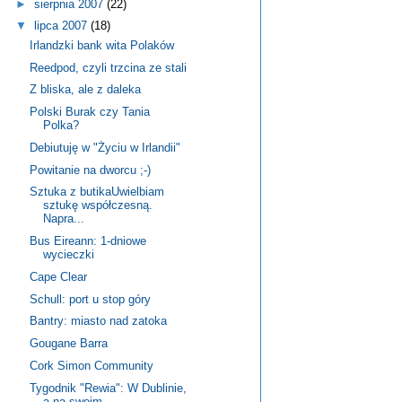
►
sierpnia 2007
(22)
▼
lipca 2007
(18)
Irlandzki bank wita Polaków
Reedpod, czyli trzcina ze stali
Z bliska, ale z daleka
Polski Burak czy Tania
Polka?
Debiutuję w "Życiu w Irlandii"
Powitanie na dworcu ;-)
Sztuka z butikaUwielbiam
sztukę współczesną.
Napra...
Bus Eireann: 1-dniowe
wycieczki
Cape Clear
Schull: port u stop góry
Bantry: miasto nad zatoka
Gougane Barra
Cork Simon Community
Tygodnik "Rewia": W Dublinie,
a na swoim