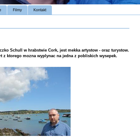
e
Filmy
Kontakt
zko Schull w hrabstwie Cork, jest mekka artystow - oraz turystow.
rt z ktorego mozna wyplynac na jedna z pobliskich wysepek.