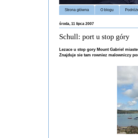
Strona główna
O blogu
Podróż
środa, 11 lipca 2007
Schull: port u stop góry
Lezace u stop gory Mount Gabriel miastec
Znajduje sie tam rowniez malowniczy po