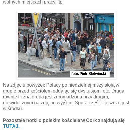
wolnych miejscach pracy, itp.
Na
zdjęciu
powyżej
: Polacy po niedzielnej mszy
stoją
w
grupie przed
kościołem
oddając
się
dyskusjom, etc. Druga
równie
liczna grupa jest zgromadzona przy drugim,
niewidocznym na
zdjęciu
wyjściu
. Spora
część
- jeszcze jest
w
środku
.
Pozostałe notki o polskim
kościele
w Cork znajdują się
TUTAJ.