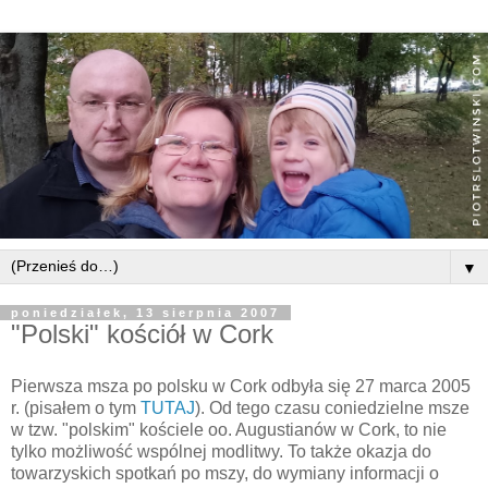
▼
poniedziałek, 13 sierpnia 2007
"Polski" kościół w Cork
Pierwsza msza po polsku w Cork
odbyła
się
27 marca 2005
r. (
pisałem
o tym
TUTAJ
). Od tego czasu coniedzielne msze
w tzw. "polskim"
kościele
oo.
Augustianów
w Cork, to nie
tylko
możliwość
wspólnej
modlitwy. To
także
okazja do
towarzyskich
spotkań
po mszy
, do wymiany informacji o