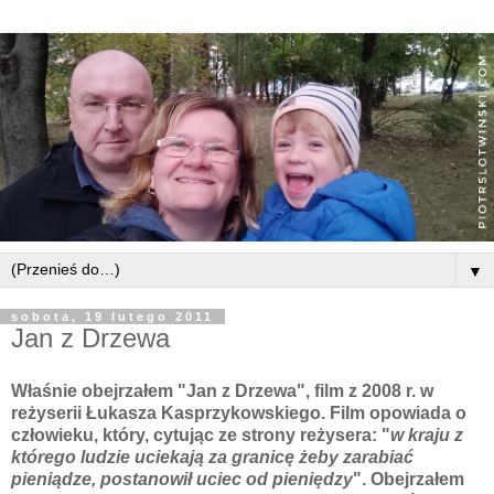
▼
sobota, 19 lutego 2011
Jan z Drzewa
Właśnie obejrzałem "Jan z Drzewa", film z 2008 r. w
reżyserii Łukasza Kasprzykowskiego.
Film opowiada o
człowieku, który, cytując ze strony reżysera: "
w kraju z
którego ludzie uciekają za granicę żeby zarabiać
pieniądze, postanowił uciec od pieniędzy
".
Obejrzałem