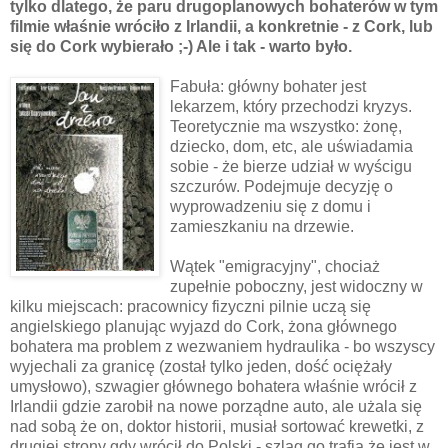
tylko dlatego, że paru drugoplanowych bohaterów w tym
filmie właśnie wróciło z Irlandii, a konkretnie - z Cork, lub
się do Cork wybierało ;-) Ale i tak - warto było.
Fabuła: główny bohater jest
lekarzem, który przechodzi kryzys.
Teoretycznie ma wszystko: żonę,
dziecko, dom, etc, ale uświadamia
sobie - że bierze udział w wyścigu
szczurów. Podejmuje decyzję o
wyprowadzeniu się z domu i
zamieszkaniu na drzewie.
Wątek "emigracyjny", chociaż
zupełnie poboczny, jest widoczny w
kilku miejscach: pracownicy fizyczni pilnie uczą się
angielskiego planując wyjazd do Cork, żona głównego
bohatera ma problem z wezwaniem hydraulika - bo wszyscy
wyjechali za granicę (został tylko jeden, dość ociężały
umysłowo), szwagier głównego bohatera właśnie wrócił z
Irlandii gdzie zarobił na nowe porządne auto, ale użala się
nad sobą że on, doktor historii, musiał sortować krewetki, z
drugiej strony gdy wrócił do Polski - szlag go trafia że jest w