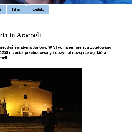
e
Filmy
Kontakt
ia in Aracoeli
 niegdyś świątynia Junony. W VI w. na jej miejscu zbudowano
w 1250 r. został przebudowany i otrzymał nową nazwę, która
oeli.