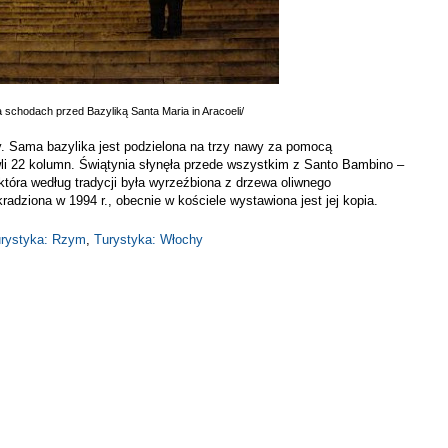
a schodach przed Bazyliką Santa Maria in Aracoeli/
. Sama bazylika jest podzielona na trzy nawy za pomocą
i 22 kolumn. Świątynia słynęła przede wszystkim z Santo Bambino –
 która według tradycji była wyrzeźbiona z drzewa oliwnego
adziona w 1994 r., obecnie w kościele wystawiona jest jej kopia.
rystyka: Rzym
,
Turystyka: Włochy