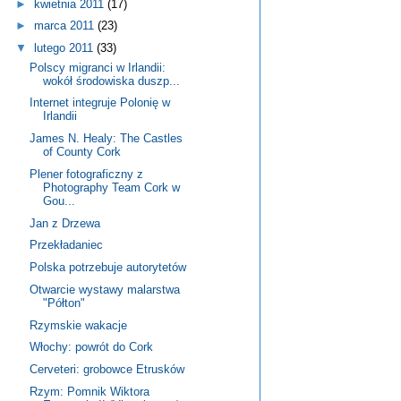
►
kwietnia 2011
(17)
►
marca 2011
(23)
▼
lutego 2011
(33)
Polscy migranci w Irlandii:
wokół środowiska duszp...
Internet integruje Polonię w
Irlandii
James N. Healy: The Castles
of County Cork
Plener fotograficzny z
Photography Team Cork w
Gou...
Jan z Drzewa
Przekładaniec
Polska potrzebuje autorytetów
Otwarcie wystawy malarstwa
"Półton"
Rzymskie wakacje
Włochy: powrót do Cork
Cerveteri: grobowce Etrusków
Rzym: Pomnik Wiktora