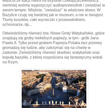
wejścia ze stacji metra na turystów czekają przewodnicy,
niemniej wolimy wypożyczyć audioprzewodnik i zwiedzać w
swoim tempie. Właśnie, "zwiedzać" to właściwe słowo. W
Bazylice czuję się bardziej jak w muzeum, a nie w świątyni.
Tłumy turystów, całe wycieczki z przewodnikiem,
ochroniarze, itp...
Odwiedziliśmy również tzw. Nowe Groty Watykańskie, gdzie
znajdują się groby niektórych papieży, w tym - grób Jana
Pawła II. Tylko przed grobem Papieża-Polaka bez przerwy
gromadzą się ludzie, aby zatrzymać się na chwilę w
zadumie. Zwiedziliśmy również skarbiec watykański oraz
kopułę bazyliki, z której rozpościera się fantastyczny widok
na Rzym.