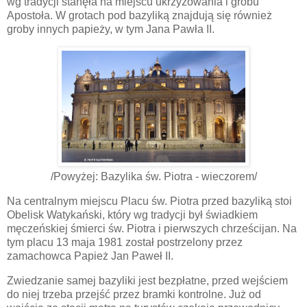
wg tradycji stanęła na miejscu ukrzyżowania i grobu
Apostoła. W grotach pod bazyliką znajdują się również
groby innych papieży, w tym Jana Pawła II.
/Powyżej: Bazylika św. Piotra - wieczorem/
Na centralnym miejscu Placu św. Piotra przed bazyliką stoi
Obelisk Watykański, który wg tradycji był świadkiem
męczeńskiej śmierci św. Piotra i pierwszych chrześcijan. Na
tym placu 13 maja 1981 został postrzelony przez
zamachowca Papież Jan Paweł II.
Zwiedzanie samej bazyliki jest bezpłatne, przed wejściem
do niej trzeba przejść przez bramki kontrolne. Już od