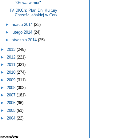
"Głową w mur"
IV DKCh: Plan Dni Kultury
Chrześcijańskiej w Cork
►
marca 2014
(23)
►
lutego 2014
(24)
►
stycznia 2014
(25)
►
2013
(249)
►
2012
(221)
►
2011
(321)
►
2010
(274)
►
2009
(311)
►
2008
(303)
►
2007
(181)
►
2006
(96)
►
2005
(61)
►
2004
(22)
PODRÓŻE