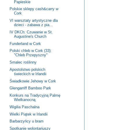
Papieskie
Polskie sklepy cash&carry w
Cork
VI warsztaty artystyczne dla
dzieci - zabawa z pia...
IV DKCh: Czuwanie w St.
Augustine's Church
Funderland w Cork
Polski chleb w Cork (33):
"Chleb Przepyszny"
Smalec roślinny
Apostolstwo polskich
świeckich w Irlandii
Świadkowie Jehowy w Cork
Glengarriff Bamboo Park
Konkurs na Tradycyjną Palmę
Wielkanocną
Wigilia Paschalna
Wielki Piątek w Irlandii
Barbarzyńcy u bram
Spotkanie wolontariuszy