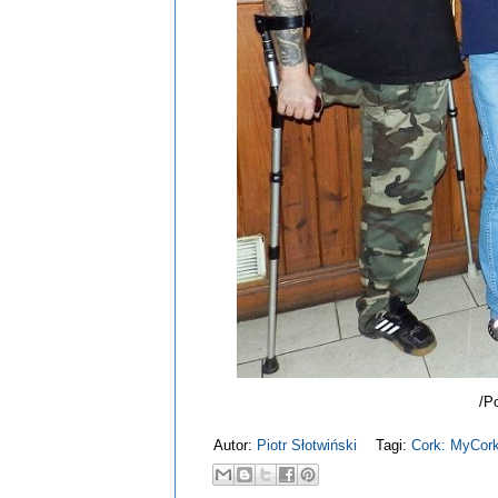
/P
Autor:
Piotr Słotwiński
Tagi:
Cork: MyCor