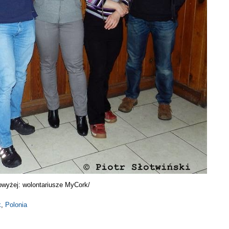
owyżej: wolontariusze MyCork/
k
,
Polonia