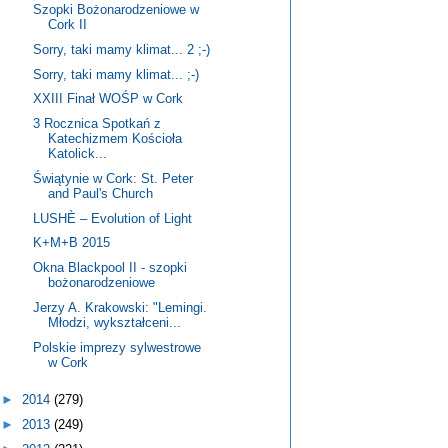
Szopki Bożonarodzeniowe w
Cork II
Sorry, taki mamy klimat... 2 ;-)
Sorry, taki mamy klimat... ;-)
XXIII Finał WOŚP w Cork
3 Rocznica Spotkań z
Katechizmem Kościoła
Katolick...
Świątynie w Cork: St. Peter
and Paul's Church
LUSHÈ – Evolution of Light
K+M+B 2015
Okna Blackpool II - szopki
bożonarodzeniowe
Jerzy A. Krakowski: "Lemingi.
Młodzi, wykształceni...
Polskie imprezy sylwestrowe
w Cork
►
2014
(279)
►
2013
(249)