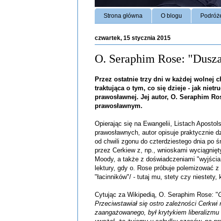
Strona główna
O blogu
Podróż
czwartek, 15 stycznia 2015
O. Seraphim Rose: "Dusza
Przez ostatnie trzy dni w każdej wolnej 
traktująca o tym, co się dzieje - jak niet
prawosławnej. Jej autor, O. Seraphim R
prawosławnym.
Opierając się na Ewangelii, Listach Aposto
prawosławnych, autor opisuje praktycznie dz
od chwili zgonu do czterdziestego dnia po ś
przez Cerkiew z, np., wnioskami wyciągnięt
Moody, a także z doświadczeniami "wyjścia z
lektury, gdy o. Rose próbuje polemizować z 
"łacinników"/ - tutaj mu, stety czy niestety,
Cytując za Wikipedią, O. Seraphim Rose: "
Przeciwstawiał się ostro zależności Cerkwi
zaangażowanego, był krytykiem liberalizmu