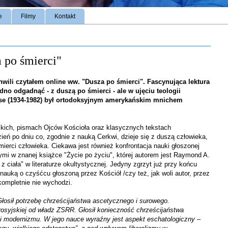
e
Filmy
Kontakt
 po śmierci"
chwili czytałem online ww. "Dusza po śmierci". Fascynująca lektura
rudno odgadnąć - z duszą po śmierci - ale w ujęciu teologii
ose (1934-1982) był ortodoksyjnym amerykańskim mnichem
lskich, pismach Ojców Kościoła oraz klasycznych tekstach
ień po dniu co, zgodnie z nauką Cerkwi, dzieje się z duszą człowieka,
mierci człowieka. Ciekawa jest również konfrontacja nauki głoszonej
ymi w znanej książce "Życie po życiu", której autorem jest Raymond A.
 ciała" w literaturze okultystycznej. Jedyny zgrzyt już przy końcu
nauką o czyśćcu głoszoną przez Kościół /czy też, jak woli autor, przez
 kompletnie nie wychodzi.
Głosił potrzebę chrześcijaństwa ascetycznego i surowego.
 rosyjskiej od władz ZSRR. Głosił konieczność chrześcijaństwa
 i modernizmu. W jego nauce wyraźny jest aspekt eschatologiczny –