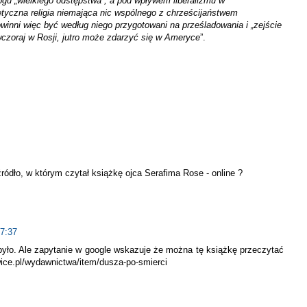
gu „wielkiego odstępstwa”, a pod wpływem liberalizmu w
retyczna religia niemająca nic wspólnego z chrześcijaństwem
winni więc być według niego przygotowani na prześladowania i „zejście
wczoraj w Rosji, jutro może zdarzyć się w Ameryce
”.
ódło, w którym czytał książkę ojca Serafima Rose - online ?
17:37
było. Ale zapytanie w google wskazuje że można tę książkę przeczytać
wice.pl/wydawnictwa/item/dusza-po-smierci