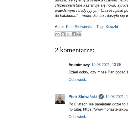
uważał, że żyjemy u schyłku czasów, na pro
chrześcijaństwie kształtuje się nowa, synk
prawdziwym i tradycyjnym. Chrześcijanie po
do katakumb” – mówił, że „co zdarzyło się 
Autor:
Piotr Słotwiński
Tagi:
Książki
2 komentarze:
Anonimowy
19.06.2021, 13:05
Dzień dobry, czy może Pan podać źr
Odpowiedz
Piotr Słotwiński
19.06.2021, 
Po 6 latach nie pamiętam gdzie to 
np tutaj: https://www.monasterujko
Odpowiedz