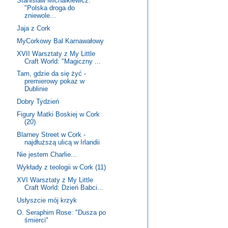
Stanisław Michalkiewicz:
"Polska droga do
zniewole...
Jaja z Cork
MyCorkowy Bal Karnawałowy
XVII Warsztaty z My Little
Craft World: "Magiczny ...
Tam, gdzie da się żyć -
premierowy pokaz w
Dublinie
Dobry Tydzień
Figury Matki Boskiej w Cork
(20)
Blarney Street w Cork -
najdłuższą ulicą w Irlandii
Nie jestem Charlie...
Wykłady z teologii w Cork (11)
XVI Warsztaty z My Little
Craft World: Dzień Babci...
Usłyszcie mój krzyk
O. Seraphim Rose: "Dusza po
śmierci"