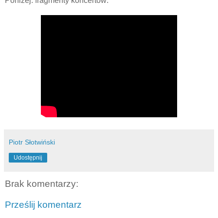
Poniżej: fragmenty koncertów:
Piotr Słotwiński
Udostępnij
Brak komentarzy:
Prześlij komentarz