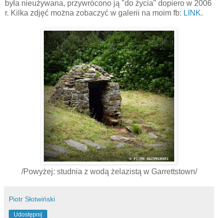
była nieużywana, przywrócono ją "do życia" dopiero w 2006
r. Kilka zdjęć można zobaczyć w galerii na moim fb:
LINK
.
/Powyżej: studnia z wodą żelazistą w Garrettstown/
Piotr Słotwiński
Udostępnij