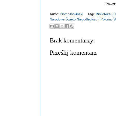
/Powyże
Autor:
Piotr Słotwiński
Tagi:
Biblioteka
,
Co
Narodowe Święto Niepodległości
,
Polonia
,
W
Brak komentarzy:
Prześlij komentarz