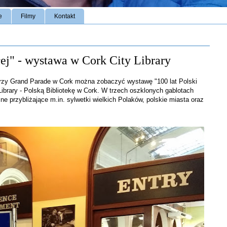
e
Filmy
Kontakt
łej" - wystawa w Cork City Library
 przy Grand Parade w Cork można zobaczyć wystawę "100 lat Polski
brary - Polską Bibliotekę w Cork. W trzech oszklonych gablotach
ne przybliżające m.in. sylwetki wielkich Polaków, polskie miasta oraz