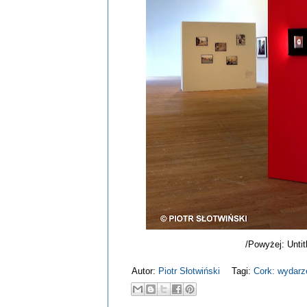
/Powyżej: Untit
Autor:
Piotr Słotwiński
Tagi:
Cork: wydarz