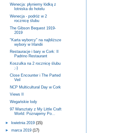
Wenecja: płyniemy łódką z
lotniska do hotelu
Wenecja - podróż w 2
rocznicę ślubu
The Gibson Bequest 1919-
2019
"Karta wyborcy" na najbliższe
wybory w Irlandii
Restauracje i bary w Cork: Il
Padrino Restaurant
Koszulka na 2 rocznicę ślubu
;-)
Close Encounter i The Parted
Veil
NCP Multicultural Day w Cork
Views II
Wegańskie lody
97 Warsztaty z My Little Craft
World: Poznajemy Po...
►
kwietnia 2019
(15)
►
marca 2019
(17)