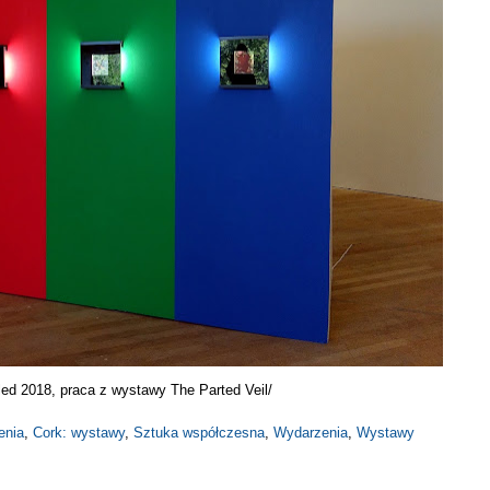
led 2018, praca z wystawy The Parted Veil/
enia
,
Cork: wystawy
,
Sztuka współczesna
,
Wydarzenia
,
Wystawy