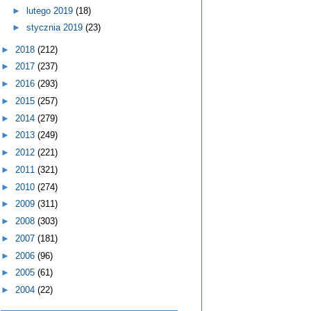
►
lutego 2019
(18)
►
stycznia 2019
(23)
►
2018
(212)
►
2017
(237)
►
2016
(293)
►
2015
(257)
►
2014
(279)
►
2013
(249)
►
2012
(221)
►
2011
(321)
►
2010
(274)
►
2009
(311)
►
2008
(303)
►
2007
(181)
►
2006
(96)
►
2005
(61)
►
2004
(22)