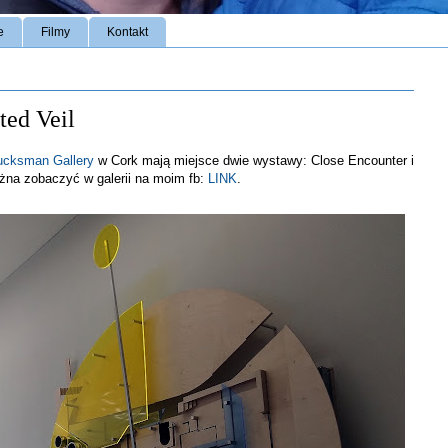
e
Filmy
Kontakt
ted Veil
ucksman Gallery
w Cork mają miejsce dwie wystawy: Close Encounter i
ożna zobaczyć w galerii na moim fb:
LINK
.