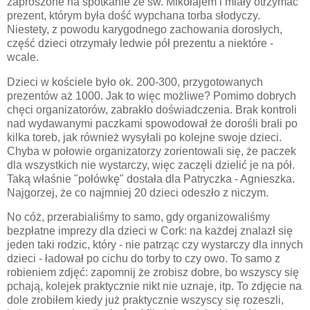
zaproszone na spotkanie ze św. Mikołajem i miały otrzymać
prezent, którym była dość wypchana torba słodyczy.
Niestety, z powodu karygodnego zachowania dorosłych,
część dzieci otrzymały ledwie pół prezentu a niektóre -
wcale.
Dzieci w kościele było ok. 200-300, przygotowanych
prezentów aż 1000. Jak to więc możliwe? Pomimo dobrych
chęci organizatorów, zabrakło doświadczenia. Brak kontroli
nad wydawanymi paczkami spowodował że dorośli brali po
kilka toreb, jak również wysyłali po kolejne swoje dzieci.
Chyba w połowie organizatorzy zorientowali się, że paczek
dla wszystkich nie wystarczy, więc zaczęli dzielić je na pół.
Taką właśnie "połówkę" dostała dla Patryczka - Agnieszka.
Najgorzej, że co najmniej 20 dzieci odeszło z niczym.
No cóż, przerabialiśmy to samo, gdy organizowaliśmy
bezpłatne imprezy dla dzieci w Cork: na każdej znalazł się
jeden taki rodzic, który - nie patrząc czy wystarczy dla innych
dzieci - ładował po cichu do torby to czy owo. To samo z
robieniem zdjęć: zapomnij że zrobisz dobre, bo wszyscy się
pchają, kolejek praktycznie nikt nie uznaje, itp. To zdjęcie na
dole zrobiłem kiedy już praktycznie wszyscy się rozeszli,