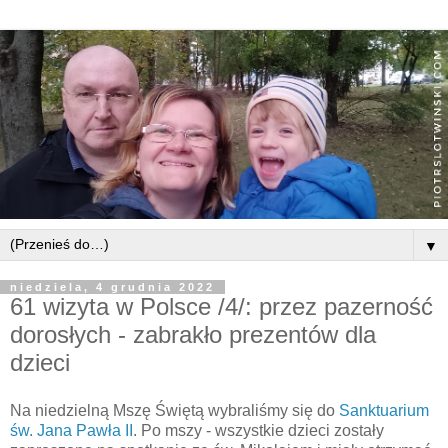
▼
niedziela, 4 grudnia 2022
61 wizyta w Polsce /4/: przez pazerność
dorosłych - zabrakło prezentów dla
dzieci
Na niedzielną Mszę Świętą wybraliśmy się do
Sanktuarium
św. Jana Pawła II
. Po mszy - wszystkie dzieci zostały