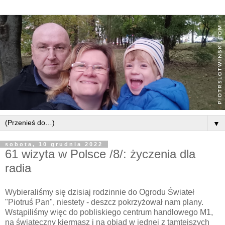
▼
sobota, 10 grudnia 2022
61 wizyta w Polsce /8/: życzenia dla
radia
Wybieraliśmy się dzisiaj rodzinnie do Ogrodu Świateł
"Piotruś Pan", niestety - deszcz pokrzyżował nam plany.
Wstąpiliśmy więc do pobliskiego centrum handlowego M1,
na świąteczny kiermasz i na obiad w jednej z tamtejszych