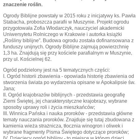
znaczenie roślin.
Ogrody Biblijne powstały w 2015 roku z inicjatywy ks. Pawła
Stabacha, proboszcza parafii w Muszynie. Projekt ogrodu
przygotowała Zofia Włodarczyk, nauczyciel akademicki
Uniwersytetu Rolniczego w Krakowie i autorka książki
„Rośliny biblijne”. Budowa ogrodu została dofinansowana z
funduszy unijnych. Ogrody Biblijne zajmują powierzchnię
1,3 ha. Znajdują się przy kościele parafialnym w Muszynie,
przy ul. Kościelnej 62.
Ogród podzielony jest na 5 tematycznych części:
I. Ogród historii zbawienia - opowiada historię zbawienia od
stworzenia świata po wydarzenia opisane w Apokalipsie św.
Jana;
II. Ogród krajobrazów biblijnych - przedstawia geografię
Ziemi Świętej, jej charakterystyczne krajobrazy, wybrane
sposoby uprawy roli i życia mieszkańców;
III. Winnica Pańska i nauka proroków - przedstawia główne
tematy nauczania proroków. Znajduje się tutaj zbudowana z
kamienia wieża strażnicza, tłocznia winogron i oliwek i
wybrane fragmenty Pisma Świętego dotyczące proroków;
IV. Dziecięcy ogród biblijny - to miejsce w którym dzieci