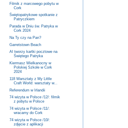
Filmik z marcowego pobytu w
Cork
Świętopatrykowe spotkanie z
Patryczkiem
Parada w Dniu św. Patryka w
Cork 2024
Na Ty czy na Pan?
Garretstown Beach
AI tworzy kartki pocztowe na
Świętego Patryka
Kiermasz Wielkanocny w
Polskiej Szkole w Cork
2024
118 Warsztaty z My Little
Craft World: warsztaty w...
Referendum w Irlandii
74 wizyta w Polsce /12/: filmik
z pobytu w Polsce
74 wizyta w Polsce /11/:
wracamy do Cork
74 wizyta w Polsce /10/:
zdjęcie z aplikacji