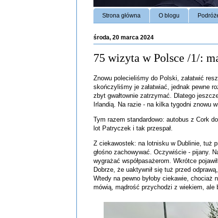
Strona główna
O blogu
Podróż
środa, 20 marca 2024
75 wizyta w Polsce /1/: 
Znowu polecieliśmy do Polski, załatwić res
skończyliśmy je załatwiać, jednak pewne ro
zbyt gwałtownie zatrzymać. Dlatego jeszcz
Irlandią. Na razie - na kilka tygodni znowu
Tym razem standardowo: autobus z Cork do 
lot Patryczek i tak przespał.
Z ciekawostek: na lotnisku w Dublinie, tuż
głośno zachowywać. Oczywiście - pijany. Naj
wygrażać współpasażerom. Wkrótce pojawiła s
Dobrze, że uaktywnił się tuż przed odprawą,
Wtedy na pewno byłoby ciekawie, chociaż ni
mówią, mądrość przychodzi z wiekiem, ale b