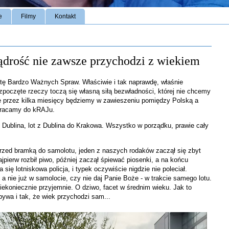
e
Filmy
Kontakt
mądrość nie zawsze przychodzi z wiekiem
ztę Bardzo Ważnych Spraw. Właściwie i tak naprawdę, właśnie
zpoczęte rzeczy toczą się własną siłą bezwładności, której nie chcemy
e przez kilka miesięcy będziemy w zawieszeniu pomiędzy Polską a
 wracamy do kRAJu.
Dublina, lot z Dublina do Krakowa. Wszystko w porządku, prawie cały
 przed bramką do samolotu, jeden z naszych rodaków zaczął się zbyt
pierw rozbił piwo, później zaczął śpiewać piosenki, a na końcu
ię lotniskowa policja, i typek oczywiście nigdzie nie poleciał.
 a nie już w samolocie, czy nie daj Panie Boże - w trakcie samego lotu.
ekoniecznie przyjemnie. O dziwo, facet w średnim wieku. Jak to
ywa i tak, że wiek przychodzi sam...