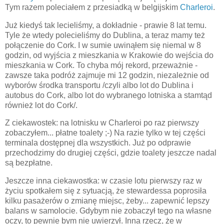
Tym razem poleciałem z przesiadką w belgijskim
Charleroi
.
Już kiedyś tak lecieliśmy, a dokładnie - prawie 8 lat temu.
Tyle że wtedy polecieliśmy do Dublina, a teraz mamy też
połączenie do Cork. I w sumie uwinąłem się niemal w 8
godzin, od wyjścia z mieszkania w Krakowie do wejścia do
mieszkania w Cork. To chyba mój rekord, przeważnie -
zawsze taka podróż zajmuje mi 12 godzin, niezależnie od
wyborów środka transportu /czyli albo lot do Dublina i
autobus do Cork, albo lot do wybranego lotniska a stamtąd
również lot do Cork/.
Z ciekawostek: na lotnisku w Charleroi po raz pierwszy
zobaczyłem... płatne toalety ;-) Na razie tylko w tej części
terminala dostępnej dla wszystkich. Już po odprawie
przechodzimy do drugiej części, gdzie toalety jeszcze nadal
są bezpłatne.
Jeszcze inna ciekawostka: w czasie lotu pierwszy raz w
życiu spotkałem się z sytuacją, że stewardessa poprosiła
kilku pasażerów o zmianę miejsc, żeby... zapewnić lepszy
balans w samolocie. Gdybym nie zobaczył tego na własne
oczy, to pewnie bym nie uwierzył. Inna rzecz, że w