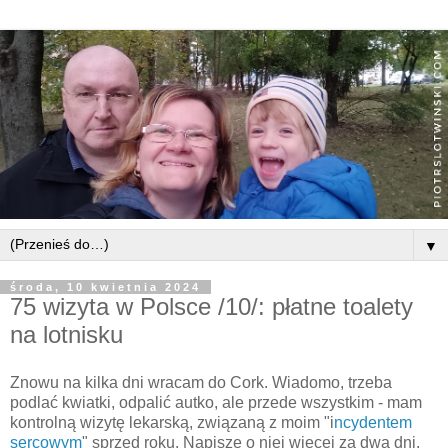
▼
środa, 10 kwietnia 2024
75 wizyta w Polsce /10/: płatne toalety
na lotnisku
Znowu na kilka dni wracam do Cork. Wiadomo, trzeba
podlać kwiatki, odpalić autko, ale przede wszystkim - mam
kontrolną wizytę lekarską, związaną z moim "i
ncydentem
sercowym
" sprzed roku. Napiszę o niej więcej za dwa dni.