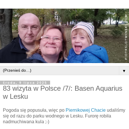
▼
środa, 9 lipca 2025
83 wizyta w Polsce /7/: Basen Aquarius
w Lesku
Pogoda się popusuła, więc po
Piernikowej Chacie
udaliśmy
się od razu do parku wodnego w Lesku. Furorę robiła
nadmuchiwana kula ;-)