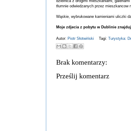
dzielnica z drogimi mieszkaniami, galeriami
tłumnie odwiedzanych przez mieszkancow mia
Wąskie, wybrukowane kamieniami uliczki dzi
Moje zdjecia z pobytu w Dublinie znajduja
Autor:
Piotr Słotwiński
Tagi:
Turystyka: Du
Brak komentarzy:
Prześlij komentarz