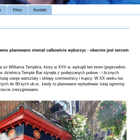
e
Filmy
Kontakt
dawno planowano niemal calkowicie wyburzyc - obecnie jest sercem
sir Williama Temple'a, ktory w XVII w. wykupil ten teren (poprzednio
. dzielnica Temple Bar slynęła z podejrzanych pubow - i licznych
tutaj swoje warsztaty i sklepy rzemieslnicy i kupcy. W XX wieku los
60-tych do 80-tych ub.w., kiedy to planowano wybudowac tutaj ogromny
zescie zrezygnowano.