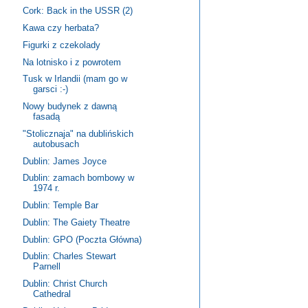
Cork: Back in the USSR (2)
Kawa czy herbata?
Figurki z czekolady
Na lotnisko i z powrotem
Tusk w Irlandii (mam go w
garsci :-)
Nowy budynek z dawną
fasadą
"Stolicznaja" na dublińskich
autobusach
Dublin: James Joyce
Dublin: zamach bombowy w
1974 r.
Dublin: Temple Bar
Dublin: The Gaiety Theatre
Dublin: GPO (Poczta Główna)
Dublin: Charles Stewart
Parnell
Dublin: Christ Church
Cathedral