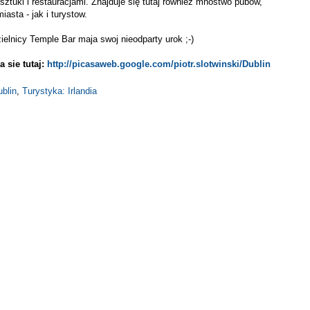
 sztuki i restauracjami. Znajduje się tutaj rowniez mnostwo pubow,
sta - jak i turystow.
elnicy Temple Bar maja swoj nieodparty urok ;-)
 sie tutaj:
http://picasaweb.google.com/piotr.slotwinski/Dublin
blin
,
Turystyka: Irlandia