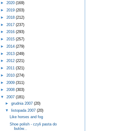
►
2020
(169)
►
2019
(203)
►
2018
(212)
►
2017
(237)
►
2016
(293)
►
2015
(257)
►
2014
(279)
►
2013
(249)
►
2012
(221)
►
2011
(321)
►
2010
(274)
►
2009
(311)
►
2008
(303)
▼
2007
(181)
►
grudnia 2007
(20)
▼
listopada 2007
(20)
Like horses and fog
Shoe polish - czyli pasta do
butów...