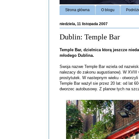
Strona główna
O blogu
Podróż
niedziela, 11 listopada 2007
Dublin: Temple Bar
Temple Bar, dzielnica ktorą jeszcze nie
młodego Dublina.
Swoja nazwe Temple Bar wziela od nazwiska 
nalezacy do zakonu augustianow). W XVIII w
prostytutek. W nastepnym wieku - otworzyli 
Temple Bar ważył sie przez 20 lat: od lat 
dworzec autobusowy. Z planow tych na szc