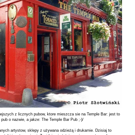
iejszych z licznych pubow, ktore mieszcza sie na Temple Bar: jest to
. pub o nazwie, a jakze: The Temple Bar Pub ;-)/
anych artystow, sklepy z używana odzieżą i drukarnie. Dzisiaj to