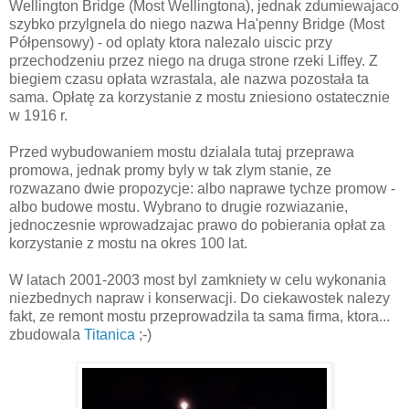
Wellington Bridge (Most Wellingtona), jednak zdumiewajaco
szybko przylgnela do niego nazwa Ha'penny Bridge (Most
Półpensowy) - od oplaty ktora nalezalo uiscic przy
przechodzeniu przez niego na druga strone rzeki Liffey. Z
biegiem czasu opłata wzrastala, ale nazwa pozostała ta
sama. Opłatę za korzystanie z mostu zniesiono ostatecznie
w 1916 r.
Przed wybudowaniem mostu dzialala tutaj przeprawa
promowa, jednak promy byly w tak zlym stanie, ze
rozwazano dwie propozycje: albo naprawe tychze promow -
albo budowe mostu. Wybrano to drugie rozwiazanie,
jednoczesnie wprowadzajac prawo do pobierania opłat za
korzystanie z mostu na okres 100 lat.
W latach 2001-2003 most byl zamkniety w celu wykonania
niezbednych napraw i konserwacji. Do ciekawostek nalezy
fakt, ze remont mostu przeprowadzila ta sama firma, ktora...
zbudowala
Titanica
;-)