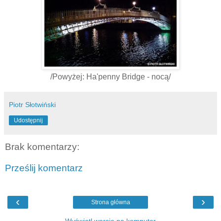
/Powyżej: Ha'penny Bridge - nocą/
Piotr Słotwiński
Udostępnij
Brak komentarzy:
Prześlij komentarz
‹
›
Strona główna
Wyświetl wersję na komputer