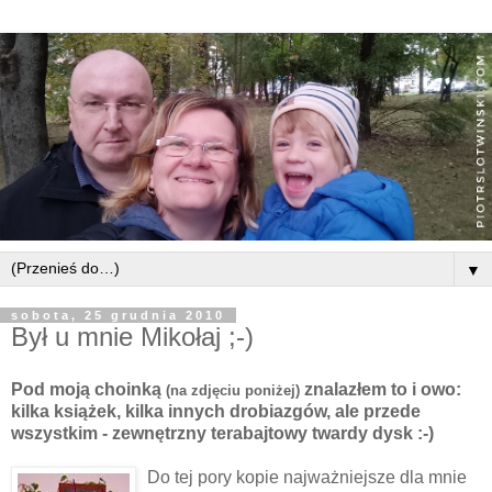
▼
sobota, 25 grudnia 2010
Był u mnie Mikołaj ;-)
Pod moją choinką
znalazłem to i owo:
(na zdjęciu poniżej)
kilka książek, kilka innych drobiazgów, ale przede
wszystkim - zewnętrzny terabajtowy twardy dysk :-)
Do tej pory kopie najważniejsze dla mnie