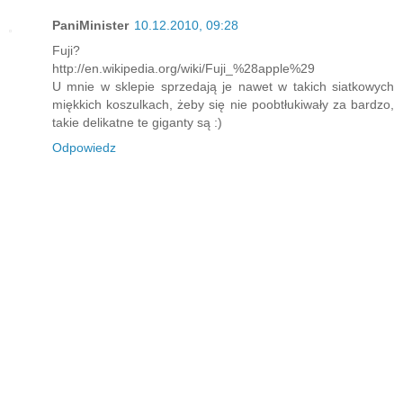
PaniMinister
10.12.2010, 09:28
Fuji?
http://en.wikipedia.org/wiki/Fuji_%28apple%29
U mnie w sklepie sprzedają je nawet w takich siatkowych
miękkich koszulkach, żeby się nie poobtłukiwały za bardzo,
takie delikatne te giganty są :)
Odpowiedz