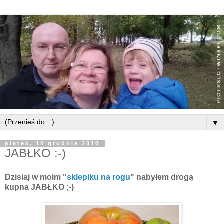
▼
piątek, 10 grudnia 2010
JABŁKO :-)
Dzisiaj w moim "
sklepiku na rogu
" nabyłem drogą
kupna JABŁKO ;-)