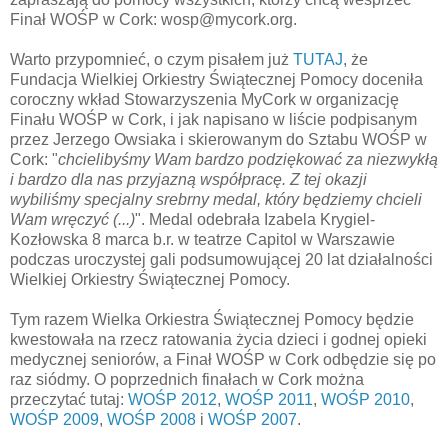
Finał WOŚP w Cork: wosp@mycork.org.
Warto przypomnieć, o czym pisałem już
TUTAJ
, że
Fundacja Wielkiej Orkiestry Świątecznej Pomocy doceniła
coroczny wkład Stowarzyszenia MyCork w organizację
Finału WOŚP w Cork, i jak napisano w liście podpisanym
przez Jerzego Owsiaka i skierowanym do Sztabu WOŚP w
Cork: "
chcielibyśmy Wam bardzo podziękować za niezwykłą
i bardzo dla nas przyjazną współpracę. Z tej okazji
wybiliśmy specjalny srebrny medal, który będziemy chcieli
Wam wręczyć (...)
". Medal odebrała Izabela Krygiel-
Kozłowska 8 marca b.r. w teatrze Capitol w Warszawie
podczas uroczystej gali podsumowującej 20 lat działalności
Wielkiej Orkiestry Świątecznej Pomocy.
Tym razem Wielka Orkiestra Świątecznej Pomocy będzie
kwestowała na rzecz ratowania życia dzieci i godnej opieki
medycznej seniorów, a Finał WOŚP w Cork odbędzie się po
raz siódmy. O poprzednich finałach w Cork można
przeczytać tutaj:
WOŚP 2012
,
WOŚP 2011
,
WOŚP 2010
,
WOŚP 2009
,
WOŚP 2008
i
WOŚP 2007
.