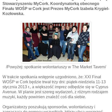
Stowarzyszeniu MyCork. Koordynatorką obecnego
Finału WOŚP w Cork jest Prezes MyCork Izabela Krygiel-
Kozłowska.
/Powyżej: spotkanie wolontariuszy w The Market Tavern/
W trakcie spotkania wstępnie uzgodniono, że: XXI Finał
WOŚP w Cork będzie trwał trzy dni: piątek-niedziela 11-13
stycznia 2013 r., a większość imprez odbędzie się w Cyprus
Avenue. W planie jest szereg wydarzeń, z różnym rodzajem
muzyki, każdy powinien znaleźć coś dla siebie.
Organizatorzy poszukują sponsorów, wolontariuszy i
zapraszają do pomocy wszystkich, którzy chcą wesprzeć