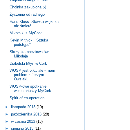
Choinka zakupiona ;-)
Życzenia od radnego
Hans Kloss. Stawka większa
niż śmierć
Mikołajki z MyCork
Kevin Mitnick: "Sztuka
podstępu"
Skrzynka pocztowa św.
Mikołaja
Diabelski Młyn w Cork
WOŚP jest o.k., ale - mam
problem z Jerzym
Owsiaki...
WOŚP-owe spotkanie
wolontariuszy MyCork
Spirit of co-operation
►
listopada 2013
(19)
►
października 2013
(28)
►
września 2013
(13)
►
sierpnia 2013
(11)