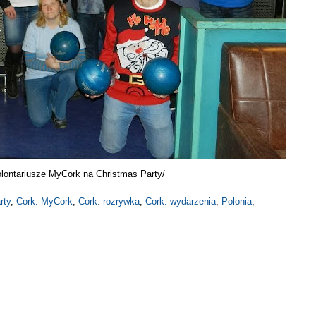
lontariusze MyCork na Christmas Party/
rty
,
Cork: MyCork
,
Cork: rozrywka
,
Cork: wydarzenia
,
Polonia
,