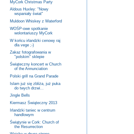
MyCork Christmas Party
Aldous Huxley: "Nowy
wspaniały świat"
Muldoon Whiskey z Waterford
WOŚP-owe spotkanie
wolontariuszy MyCork
W końcu irlandzki cenowy raj
dla vege ;-)
Zakaz fotografowania w
"polskim" sklepie
Świąteczny koncert w Church
of the Annunciation
Polski grill na Grand Parade
Islam już się zbliża, już puka
do twych drzwi...
Jingle Bells
Kiermasz Świąteczny 2013
Irlandzki taniec w centrum
handlowym
Świątynie w Cork: Church of
the Resurrection
Wajcha w drugą stronę