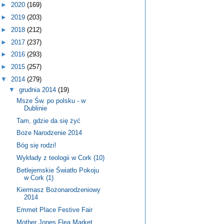
►
2020
(169)
►
2019
(203)
►
2018
(212)
►
2017
(237)
►
2016
(293)
►
2015
(257)
▼
2014
(279)
▼
grudnia 2014
(19)
Msze Św. po polsku - w
Dublinie
Tam, gdzie da się żyć
Boże Narodzenie 2014
Bóg się rodzi!
Wykłady z teologii w Cork (10)
Betlejemskie Światło Pokoju
w Cork (1)
Kiermasz Bożonarodzeniowy
2014
Emmet Place Festive Fair
Mother Jones Flea Market