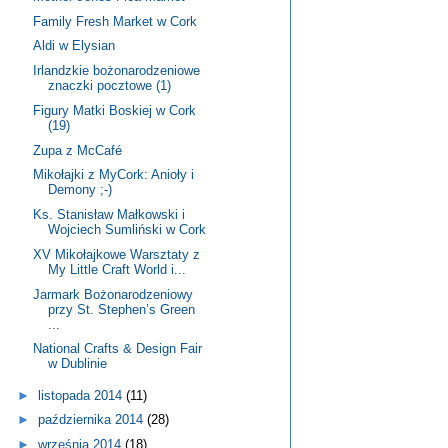
Family Fresh Market w Cork
Aldi w Elysian
Irlandzkie bożonarodzeniowe
znaczki pocztowe (1)
Figury Matki Boskiej w Cork
(19)
Zupa z McCafé
Mikołajki z MyCork: Anioły i
Demony ;-)
Ks. Stanisław Małkowski i
Wojciech Sumliński w Cork
XV Mikołajkowe Warsztaty z
My Little Craft World i...
Jarmark Bożonarodzeniowy
przy St. Stephen’s Green
...
National Crafts & Design Fair
w Dublinie
►
listopada 2014
(11)
►
października 2014
(28)
►
września 2014
(18)