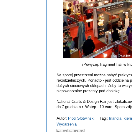
/Powyżej: fragment hali w kt
Na sporej przestrzeni można nabyć praktycz
rękodzielniczych. Ponadto - jest oddzielna 
dużych sieciowych sklepach. Żeby to wszyst
niepowtarzalne prezenty pod choinkę.
National Crafts & Design Fair jest zlokaliz
do 7 grudnia b.r. Wstęp - 10 euro. Sporo zd
Autor:
Piotr Słotwiński
Tagi:
Irlandia: kie
Wydarzenia