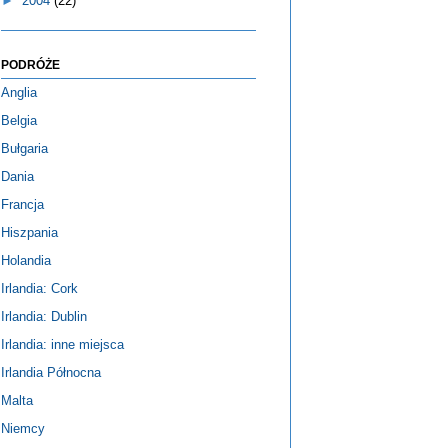
►
2004
(22)
PODRÓŻE
Anglia
Belgia
Bułgaria
Dania
Francja
Hiszpania
Holandia
Irlandia: Cork
Irlandia: Dublin
Irlandia: inne miejsca
Irlandia Północna
Malta
Niemcy