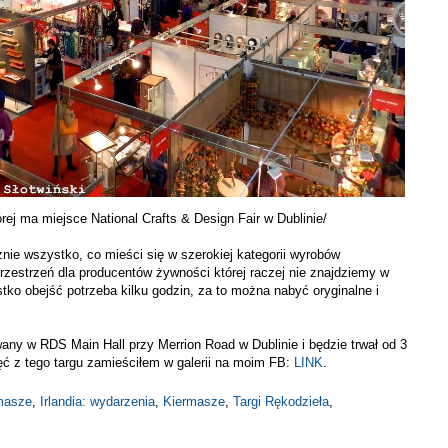
órej ma miejsce National Crafts & Design Fair w Dublinie/
nie wszystko, co mieści się w szerokiej kategorii wyrobów
przestrzeń dla producentów żywności której raczej nie znajdziemy w
ko obejść potrzeba kilku godzin, za to można nabyć oryginalne i
owany w RDS Main Hall przy Merrion Road w Dublinie i będzie trwał od 3
jęć z tego targu zamieściłem w galerii na moim FB:
LINK
.
rmasze
,
Irlandia: wydarzenia
,
Kiermasze
,
Targi Rękodzieła
,