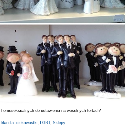
o i homoseksualnych do ustawienia na weselnych tortach/
,
Irlandia: ciekawostki
,
LGBT
,
Sklepy