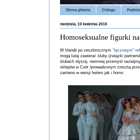
Strona główna
O blogu
Podróż
niedziela, 10 kwietnia 2016
Homoseksualne figurki na
W Irlandii po zeszłorocznym
"tęczowym" re
mogą tutaj zawierać śluby (związki partnersk
ślubach słyszę, niemniej przemysł nazwijmy
sklepów w Cork /prowadzonym zresztą przez
zarówno w wersji hetero jak i homo: