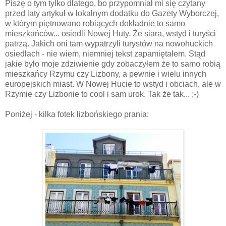
Piszę o tym tylko dlatego, bo przypomniał mi się czytany
przed laty artykuł w lokalnym dodatku do Gazety Wyborczej,
w którym piętnowano robiących dokładnie to samo
mieszkańców... osiedli Nowej Huty. Że siara, wstyd i turyści
patrzą. Jakich oni tam wypatrzyli turystów na nowohuckich
osiedlach - nie wiem, niemniej tekst zapamiętałem. Stąd
jakie było moje zdziwienie gdy zobaczyłem że to samo robią
mieszkańcy Rzymu czy Lizbony, a pewnie i wielu innych
europejskich miast. W Nowej Hucie to wstyd i obciach, ale w
Rzymie czy Lizbonie to cool i sam urok. Tak że tak... ;-)
Poniżej - kilka fotek lizbońskiego prania: