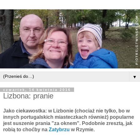
▼
czwartek, 14 kwietnia 2016
Lizbona: pranie
Jako ciekawostka: w Lizbonie (chociaż nie tylko, bo w
innych portugalskich miasteczkach również) popularne
jest suszenie prania "za oknem". Podobnie zresztą, jak
robią to choćby na
Zatybrzu
w Rzymie.