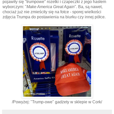
pojawiły się "trumpowe" rozetki i czapeczki z jego hasłem
wyborczym: "
Make America Great Again
". Ba, są nawet,
chociaż już nie zmieściły się na fotce - sporej wielkości
zdjęcia Trumpa do postawienia na biurku czy innej półce.
/Powyżej: "Trump-owe" gadżety w sklepie w Cork/