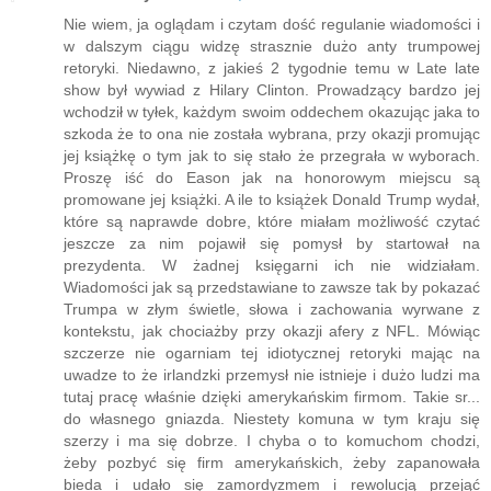
Nie wiem, ja oglądam i czytam dość regulanie wiadomości i
w dalszym ciągu widzę strasznie dużo anty trumpowej
retoryki. Niedawno, z jakieś 2 tygodnie temu w Late late
show był wywiad z Hilary Clinton. Prowadzący bardzo jej
wchodził w tyłek, każdym swoim oddechem okazując jaka to
szkoda że to ona nie została wybrana, przy okazji promując
jej książkę o tym jak to się stało że przegrała w wyborach.
Proszę iść do Eason jak na honorowym miejscu są
promowane jej książki. A ile to książek Donald Trump wydał,
które są naprawde dobre, które miałam możliwość czytać
jeszcze za nim pojawił się pomysł by startował na
prezydenta. W żadnej księgarni ich nie widziałam.
Wiadomości jak są przedstawiane to zawsze tak by pokazać
Trumpa w złym świetle, słowa i zachowania wyrwane z
kontekstu, jak chociażby przy okazji afery z NFL. Mówiąc
szczerze nie ogarniam tej idiotycznej retoryki mając na
uwadze to że irlandzki przemysł nie istnieje i dużo ludzi ma
tutaj pracę właśnie dzięki amerykańskim firmom. Takie sr...
do własnego gniazda. Niestety komuna w tym kraju się
szerzy i ma się dobrze. I chyba o to komuchom chodzi,
żeby pozbyć się firm amerykańskich, żeby zapanowała
bieda i udało się zamordyzmem i rewolucją przejąć