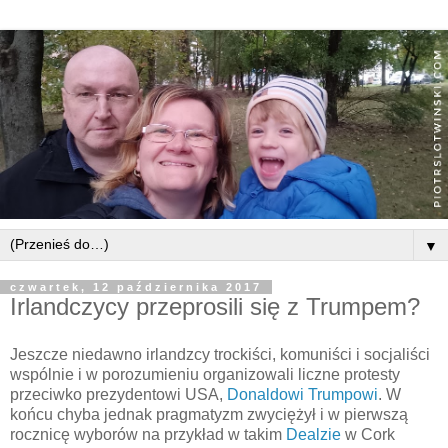
▼
czwartek, 12 października 2017
Irlandczycy przeprosili się z Trumpem?
Jeszcze niedawno irlandzcy trockiści, komuniści i socjaliści
wspólnie i w porozumieniu organizowali liczne protesty
przeciwko prezydentowi USA,
Donaldowi Trumpowi
. W
końcu chyba jednak pragmatyzm zwyciężył i w pierwszą
rocznicę wyborów na przykład w takim
Dealzie
w Cork