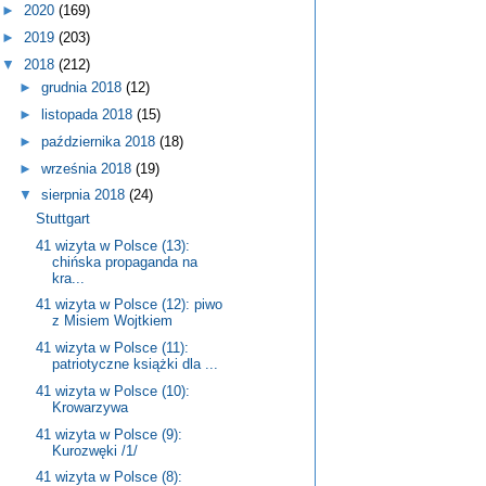
►
2020
(169)
►
2019
(203)
▼
2018
(212)
►
grudnia 2018
(12)
►
listopada 2018
(15)
►
października 2018
(18)
►
września 2018
(19)
▼
sierpnia 2018
(24)
Stuttgart
41 wizyta w Polsce (13):
chińska propaganda na
kra...
41 wizyta w Polsce (12): piwo
z Misiem Wojtkiem
41 wizyta w Polsce (11):
patriotyczne książki dla ...
41 wizyta w Polsce (10):
Krowarzywa
41 wizyta w Polsce (9):
Kurozwęki /1/
41 wizyta w Polsce (8):