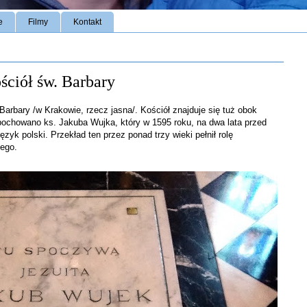
e
Filmy
Kontakt
ościół św. Barbary
arbary /w Krakowie, rzecz jasna/. Kościół znajduje się tuż obok
 pochowano ks. Jakuba Wujka, który w 1595 roku, na dwa lata przed
ęzyk polski. Przekład ten przez ponad trzy wieki pełnił rolę
iego.