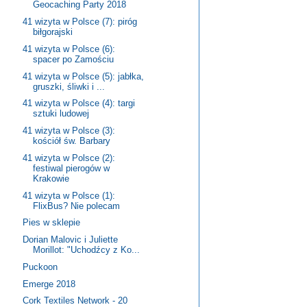
Geocaching Party 2018
41 wizyta w Polsce (7): piróg
biłgorajski
41 wizyta w Polsce (6):
spacer po Zamościu
41 wizyta w Polsce (5): jabłka,
gruszki, śliwki i ...
41 wizyta w Polsce (4): targi
sztuki ludowej
41 wizyta w Polsce (3):
kościół św. Barbary
41 wizyta w Polsce (2):
festiwal pierogów w
Krakowie
41 wizyta w Polsce (1):
FlixBus? Nie polecam
Pies w sklepie
Dorian Malovic i Juliette
Morillot: "Uchodźcy z Ko...
Puckoon
Emerge 2018
Cork Textiles Network - 20