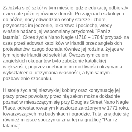
Założyła sieć szkół w tym mieście, gdzie edukację odbierały
dzieci ale później również dorośli. Po zajęciach szkolnych
do późnej nocy odwiedzała osoby starsze i chore,
przynosząc im jedzenie, lekarstwa i pociechę, wtedy
właśnie nadano jej wspomniany przydomek "Pani z
latarnią". Okres życia Nano Nagle /1718 – 1784/ przypadł na
czas prześladowań katolików w Irlandii przez angielskich
protestantów, czego doznała również jej rodzina, żyjąca w
tym rejonie Irlandii od setek lat. Ówczesnym celem
angielskich okupantów było zubożenie katolickiej
większości, poprzez odebranie im możliwości otrzymania
wykształcenia, utrzymania własności, a tym samym -
pozbawienie szacunku.
Historię życia tej niezwykłej kobiety oraz kontynuację jej
pracy przez powołany przez nią zakon można dokładnie
poznać w mieszczącym się przy Douglas Street Nano Nagle
Place, odrestaurowanym klasztorze założonym w 1771 roku,
towarzyszących mu budynkach i ogrodzie. Tutaj znajduje się
również miejsce spoczynku zmarłej na gruźlicę "Pani z
latarnią".