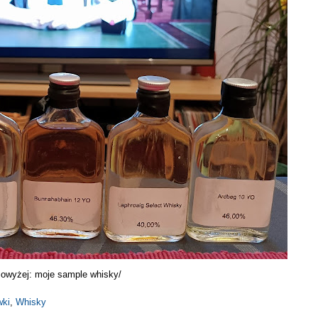
Powyżej: moje sample whisky/
ki
,
Whisky