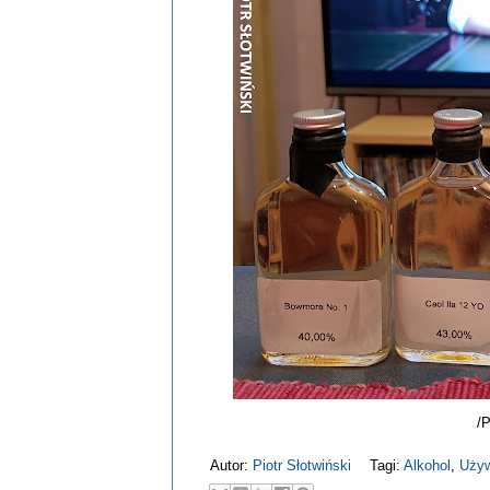
/
Autor:
Piotr Słotwiński
Tagi:
Alkohol
,
Używ