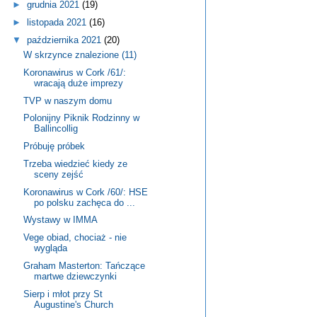
►
grudnia 2021
(19)
►
listopada 2021
(16)
▼
października 2021
(20)
W skrzynce znalezione (11)
Koronawirus w Cork /61/:
wracają duże imprezy
TVP w naszym domu
Polonijny Piknik Rodzinny w
Ballincollig
Próbuję próbek
Trzeba wiedzieć kiedy ze
sceny zejść
Koronawirus w Cork /60/: HSE
po polsku zachęca do ...
Wystawy w IMMA
Vege obiad, chociaż - nie
wygląda
Graham Masterton: Tańczące
martwe dziewczynki
Sierp i młot przy St
Augustine's Church