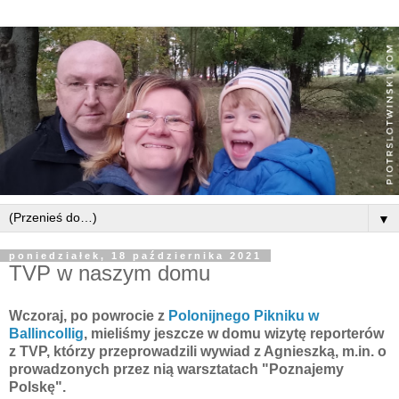
▼
poniedziałek, 18 października 2021
TVP w naszym domu
Wczoraj, po powrocie z
Polonijnego Pikniku w
Ballincollig
, mieliśmy jeszcze w domu wizytę reporterów
z TVP, którzy przeprowadzili wywiad z Agnieszką, m.in. o
prowadzonych przez nią warsztatach "Poznajemy
Polskę".