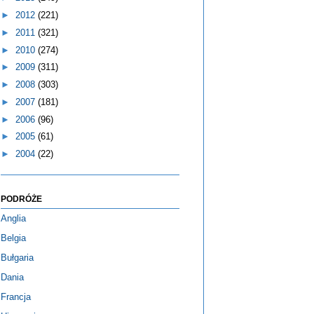
►
2012
(221)
►
2011
(321)
►
2010
(274)
►
2009
(311)
►
2008
(303)
►
2007
(181)
►
2006
(96)
►
2005
(61)
►
2004
(22)
PODRÓŻE
Anglia
Belgia
Bułgaria
Dania
Francja