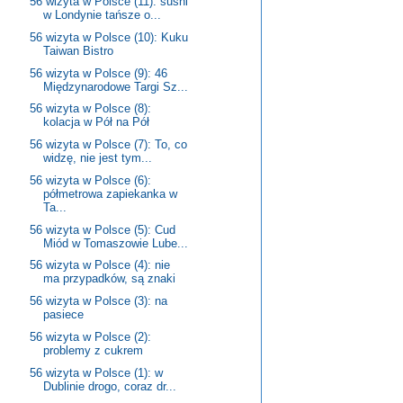
56 wizyta w Polsce (11): sushi
w Londynie tańsze o...
56 wizyta w Polsce (10): Kuku
Taiwan Bistro
56 wizyta w Polsce (9): 46
Międzynarodowe Targi Sz...
56 wizyta w Polsce (8):
kolacja w Pół na Pół
56 wizyta w Polsce (7): To, co
widzę, nie jest tym...
56 wizyta w Polsce (6):
półmetrowa zapiekanka w
Ta...
56 wizyta w Polsce (5): Cud
Miód w Tomaszowie Lube...
56 wizyta w Polsce (4): nie
ma przypadków, są znaki
56 wizyta w Polsce (3): na
pasiece
56 wizyta w Polsce (2):
problemy z cukrem
56 wizyta w Polsce (1): w
Dublinie drogo, coraz dr...