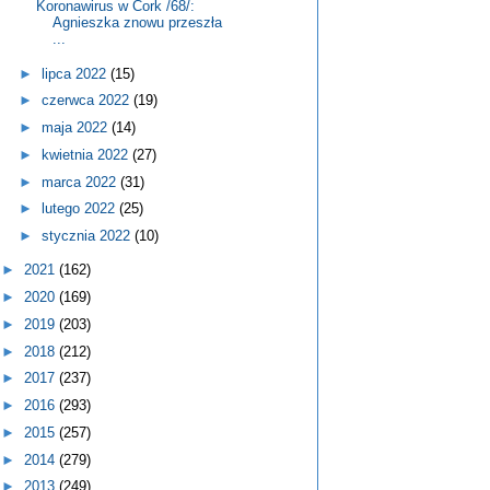
Koronawirus w Cork /68/:
Agnieszka znowu przeszła
...
►
lipca 2022
(15)
►
czerwca 2022
(19)
►
maja 2022
(14)
►
kwietnia 2022
(27)
►
marca 2022
(31)
►
lutego 2022
(25)
►
stycznia 2022
(10)
►
2021
(162)
►
2020
(169)
►
2019
(203)
►
2018
(212)
►
2017
(237)
►
2016
(293)
►
2015
(257)
►
2014
(279)
►
2013
(249)