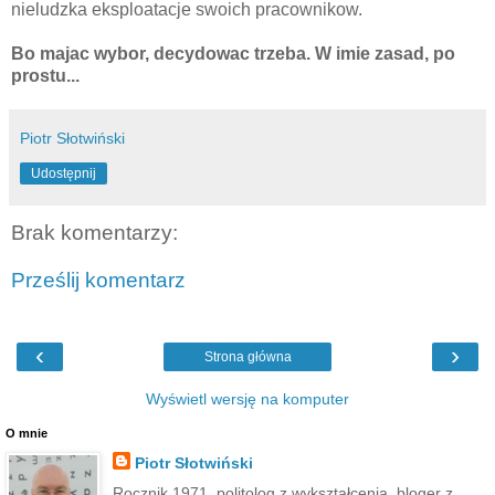
nieludzka eksploatacje swoich pracownikow.
Bo majac wybor, decydowac trzeba. W imie zasad, po
prostu...
Piotr Słotwiński
Udostępnij
Brak komentarzy:
Prześlij komentarz
‹
›
Strona główna
Wyświetl wersję na komputer
O mnie
Piotr Słotwiński
Rocznik 1971, politolog z wykształcenia, bloger z