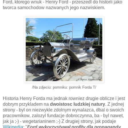
Ford, ktorego wnuk - Henry Ford - przeszedl do historii jako
tworca samochodow nazwanych jego nazwiskiem.
/Na zdjeciu: pomniku: pomnik Forda T/
Historia Henry Forda ma jednak rowniez drugie oblicze i jest
dobrym przykladem na
dwoistosc ludzkiej natury
. Z jednej
strony - byl on niezwykle zdolnym wynalazca, dbal o swoich
pracownikow, zalozyl fundacje dobroczynna, ba - byl nawet,
jak ja ;-) - wegetarianinem ;-) Z drugiej strony, jak podaje
Wikipedia
: "
Ford wykorzystywał profity dla propagandy