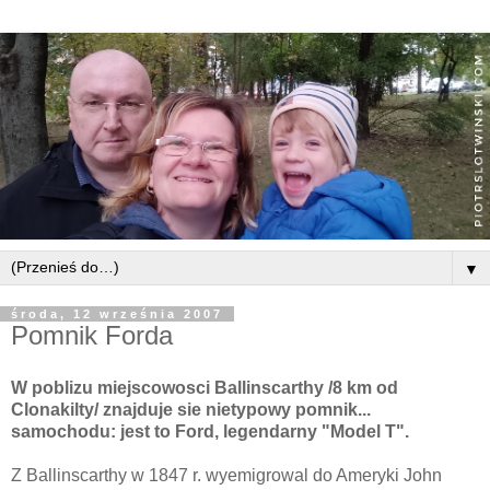
▼
środa, 12 września 2007
Pomnik Forda
W poblizu miejscowosci Ballinscarthy /8 km od
Clonakilty/ znajduje sie nietypowy pomnik...
samochodu: jest to Ford, legendarny "Model T".
Z Ballinscarthy w 1847 r. wyemigrowal do Ameryki John