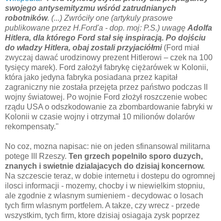
swojego antysemityzmu wśród zatrudnianych
robotników
. (...) Zwróciły one (artykuly prasowe
publikowane przez H.Ford'a - dop. moj: P.S.) uwagę
Adolfa
Hitlera, dla którego Ford stał się inspiracją. Po dojściu
do władzy Hitlera, obaj zostali przyjaciółmi
(Ford miał
zwyczaj dawać urodzinowy prezent Hitlerowi – czek na 100
tysięcy marek). Ford założył fabrykę ciężarówek w Kolonii,
która jako jedyna fabryka posiadana przez kapitał
zagraniczny nie została przejęta przez państwo podczas II
wojny światowej. Po wojnie Ford złożył roszczenie wobec
rządu USA o odszkodowanie za zbombardowanie fabryki w
Kolonii w czasie wojny i otrzymał 10 milionów dolarów
rekompensaty."
No coz, mozna napisac: nie on jeden sfinansowal militarna
potege III Rzeszy.
Ten grzech popelnilo sporo duzych,
znanych i swietnie dzialajacych do dzisiaj koncernow.
Na szczescie teraz, w dobie internetu i dostepu do ogromnej
ilosci informacji - mozemy, chocby i w niewielkim stopniu,
ale zgodnie z wlasnym sumieniem - decydowac o losach
tych firm wlasnym portfelem. A takze, czy wrecz - przede
wszystkim, tych firm, ktore dzisiaj osiagaja zysk poprzez