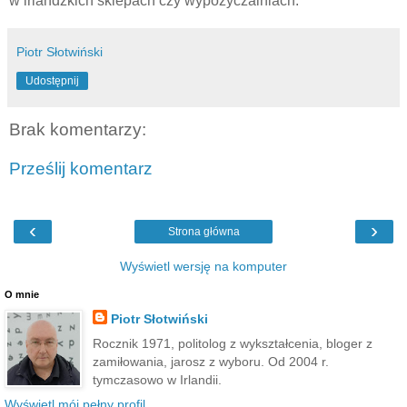
w irlandzkich sklepach czy wypożyczalniach.
Piotr Słotwiński
Udostępnij
Brak komentarzy:
Prześlij komentarz
‹
›
Strona główna
Wyświetl wersję na komputer
O mnie
Piotr Słotwiński
Rocznik 1971, politolog z wykształcenia, bloger z
zamiłowania, jarosz z wyboru. Od 2004 r.
tymczasowo w Irlandii.
Wyświetl mój pełny profil