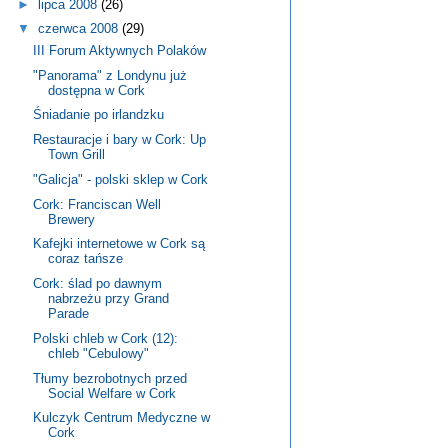
►
lipca 2008
(26)
▼
czerwca 2008
(29)
III Forum Aktywnych Polaków
"Panorama" z Londynu już
dostępna w Cork
Śniadanie po irlandzku
Restauracje i bary w Cork: Up
Town Grill
"Galicja" - polski sklep w Cork
Cork: Franciscan Well
Brewery
Kafejki internetowe w Cork są
coraz tańsze
Cork: ślad po dawnym
nabrzeżu przy Grand
Parade
Polski chleb w Cork (12):
chleb "Cebulowy"
Tłumy bezrobotnych przed
Social Welfare w Cork
Kulczyk Centrum Medyczne w
Cork