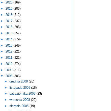
►
2020
(169)
►
2019
(203)
►
2018
(212)
►
2017
(237)
►
2016
(293)
►
2015
(257)
►
2014
(279)
►
2013
(249)
►
2012
(221)
►
2011
(321)
►
2010
(274)
►
2009
(311)
▼
2008
(303)
►
grudnia 2008
(26)
►
listopada 2008
(16)
►
października 2008
(23)
►
września 2008
(22)
►
sierpnia 2008
(19)