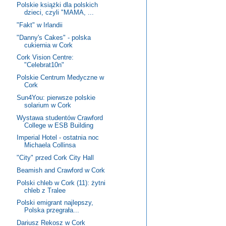
Polskie książki dla polskich
dzieci, czyli "MAMA, ...
"Fakt" w Irlandii
"Danny's Cakes" - polska
cukiernia w Cork
Cork Vision Centre:
"Celebrat10n"
Polskie Centrum Medyczne w
Cork
Sun4You: pierwsze polskie
solarium w Cork
Wystawa studentów Crawford
College w ESB Building
Imperial Hotel - ostatnia noc
Michaela Collinsa
"City" przed Cork City Hall
Beamish and Crawford w Cork
Polski chleb w Cork (11): żytni
chleb z Tralee
Polski emigrant najlepszy,
Polska przegrała...
Dariusz Rekosz w Cork