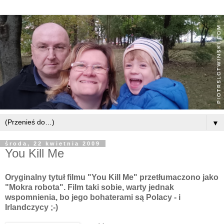
▼
środa, 22 kwietnia 2009
You Kill Me
Oryginalny tytuł filmu "
You
Kill
Me" przetłumaczono jako
"Mokra robota". Film taki sobie, warty jednak
wspomnienia, bo jego bohaterami są Polacy - i
Irlandczycy ;-)