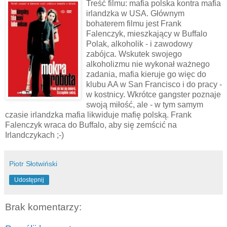
Treść filmu: mafia polska kontra mafia
irlandzka w USA. Głównym
bohaterem filmu jest Frank
Falenczyk
, mieszkający w Buffalo
Polak, alkoholik - i zawodowy
zabójca. Wskutek swojego
alkoholizmu nie wykonał ważnego
zadania, mafia kieruje go więc do
klubu AA w San Francisco i do pracy -
w kostnicy. Wkrótce gangster poznaje
swoją miłość, ale - w tym samym
czasie irlandzka mafia likwiduje mafię polską. Frank
Falenczyk
wraca do Buffalo, aby się zemścić na
Irlandczykach ;-)
Piotr Słotwiński
Udostępnij
Brak komentarzy: