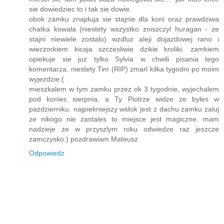
sie dowiedziec to i tak sie dowie.
obok zamku znajduja sie stajnie dla koni oraz prawdziwa
chatka kowala (niestety wszystko zniszczyl huragan - ze
stajni niewiele zostalo) wzdluz aleji dojazdowej rano i
wieczorkiem kicaja szczesliwie dzikie kroliki. zamkiem
opiekuje sie juz tylko Sylvia w chwili pisania tego
komentarza, niestety Tim (RIP) zmarl kilka tygodni po moim
wyjezdzie:(
mieszkalem w tym zamku przez ok 3 tygodnie, wyjechalem
pod koniec sierpnia, a Ty Piotrze widze ze byles w
pazdzierniku. najpiekniejszy widok jest z dachu zamku zaluj
ze nikogo nie zastales to miejsce jest magiczne. mam
nadzieje ze w przyszlym roku odwiedze raz jeszcze
zamczysko:) pozdrawiam Mateusz
Odpowiedz