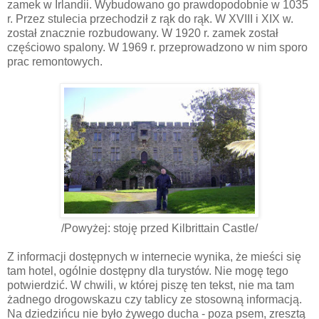
zamek w Irlandii.
Wybudowano
go
prawdopodobnie
w 1035
r. Przez stulecia przechodził z rąk do rąk. W XVIII i XIX w.
został znacznie rozbudowany. W 1920 r. zamek został
częściowo spalony. W 1969 r.
przeprowadzono
w nim sporo
prac remontowych.
/Powyżej: stoję przed Kilbrittain Castle/
Z informacji dostępnych w internecie wynika, że mieści
się
tam hotel, ogólnie dostępny dla turystów. Nie mogę tego
potwierdzić. W chwili, w
której
piszę ten tekst, nie ma tam
żadnego drogowskazu czy tablicy ze stosowną informacją.
Na
dziedzińcu
nie było żywego ducha - poza psem, zresztą