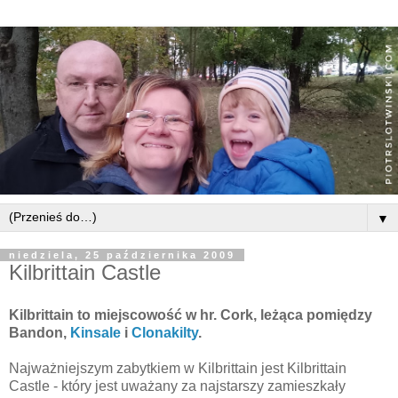
▼
niedziela, 25 października 2009
Kilbrittain Castle
Kilbrittain
to miejscowość w hr. Cork, leżąca pomiędzy
Bandon
,
Kinsale
i
Clonakilty
.
Najważniejszym
zabytkiem w
Kilbrittain
jest
Kilbrittain
Castle
- który jest uważany za najstarszy zamieszkały