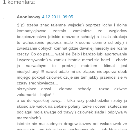
1 komentarz:
Anonimowy
4.12.2011, 09:05
:):):) trzeba znac tajemne wejscie:) poprzez lochy i dolne
komnaty.glowne zostalo zamkniete ze wzgledow
bezpieczenstwa (sliskie omszone schody) a i cala atrakcja
to wchodzenie poprzez male krecone ciemne schody:) i
zwiedzanie dolnych komnat gdzie dawniej miescily sie rozne
rzeczy. Co do psa.... wabi sie Bejb i bardzo lubi aportowanie
i wyczesywanie:) w zamku istotnie mesci sie hotel.... chodz
ja nazwalbym to predzej motelem. klimat jest
nieslychany!!!!! nawet udalo mi sie zlapac nietoperza obok
mojego pokoju! czlowiek czuje sie tam jakby przeniosl sie w
czasy sredniowiecza...
skrzypiace drzwi... ciemne schody... rozne dziwne
zakamarki... bajka!!!
a co do wysokiej trawy.... kilka razy podchodzilem zeby ja
skosic ale widok na zielone polany rzeke i ocean skutecznie
odciagal moja uwage od trawy:) czlowiek siada i odplywa w
marzeniach:)
istotnie nie ma zadnych drogowskazow ani wskazowek ze
miesci sie tam jakas baza noclegowa ale.... jak ktos chce