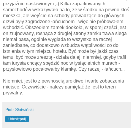
przyjaźnie nastawionym ;-) Kilka zaparkowanych
samochodów
wskazywało
na to, że w
środku
na pewno ktoś
mieszka, ale wejście na schody prowadzące do głównych
drzwi były zagrodzone łańcuchem - więc nie
próbowałem
wchodzić. Obszedłem zamek dookoła, w sporej
części
jest
on zrujnowany, rosnąca z drugiej strony zamku trawa sięga
niemal pasa, ogólnie wygląda to wszystko na raczej
zaniedbane, co dodatkowo wzbudza wątpliwości co do
istnienia w tym miejscu hotelu. Być może był jakiś czas
temu, być może zresztą - działa dalej, niemniej, gdyby trafił
tam turysta chcący spędzić noc w tysiącletnich murach -
przysłowiowo pocałowałby klamkę. Czy raczej - łańcuch...
Niemniej, jest to z pewnością urokliwe i warte
zobaczenia
miejsce. Oczywiście - należy pamiętać że jest to teren
prywatny.
Piotr Słotwiński
Udostępnij