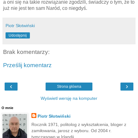
a oni się na takie rozwiązanie zgodzili, świadczy o tym, że to
już nie jest ten sam Naród, co niegdyś.
Piotr Słotwiński
Udostępnij
Brak komentarzy:
Prześlij komentarz
‹
›
Strona główna
Wyświetl wersję na komputer
O mnie
Piotr Słotwiński
Rocznik 1971, politolog z wykształcenia, bloger z
zamiłowania, jarosz z wyboru. Od 2004 r.
tymczasowo w Irlandii.