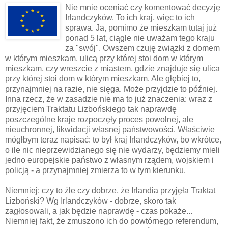
Nie mnie oceniać czy komentować decyzję
Irlandczyków. To ich kraj, więc to ich
sprawa. Ja, pomimo że mieszkam tutaj już
ponad 5 lat, ciągle nie uważam tego kraju
za "swój". Owszem czuję związki z domem
w którym mieszkam, ulicą przy której stoi dom w
którym
mieszkam, czy wreszcie z miastem, gdzie znajduje się ulica
przy
której
stoi dom w
którym
mieszkam. Ale głębiej to,
przynajmniej
na razie, nie sięga. Może przyjdzie to później.
Inna rzecz, że w zasadzie nie ma to już znaczenia: wraz z
przyjęciem Traktatu Lizbońskiego tak naprawdę
poszczególne
kraje rozpoczęły proces powolnej, ale
nieuchronnej, likwidacji własnej państwowości. Właściwie
mógłbym teraz napisać: to był kraj Irlandczyków, bo wkrótce,
o ile nic
nieprzewidzianego
się nie wydarzy, będziemy mieli
jedno europejskie państwo z własnym rządem, wojskiem i
policją - a
przynajmniej
zmierza to w tym kierunku.
Niemniej: czy to źle czy dobrze, że Irlandia przyjęła Traktat
Lizboński? Wg Irlandczyków - dobrze, skoro tak
zagłosowali, a jak będzie naprawdę - czas pokaże...
Niemniej fakt, że zmuszono ich do powtórnego referendum,