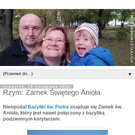
▼
czwartek, 10 listopada 2011
Rzym: Zamek Świętego Anioła
Nieopodal
Bazyliki św. Piotra
znajduje się Zamek św.
Anioła, który jest nawet połączony z bazyliką
podziemnym korytarzem.