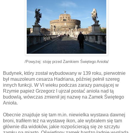
/Powyżej: stoję przed Zamkiem Świętego Anioła/
Budynek, który został wybudowany w 139 roku, pierwotnie
był mauzoleum cesarza Hadriana, później pełnił szereg
innych funkcji. W VI wieku podczas zarazy panującej w
Rzymie papież Grzegorz I ujrzał postać anioła nad tą
budowlą, wówczas zmienił jej nazwę na Zamek Świętego
Anioła.
Obecnie znajduje się tam m.in. niewielka wystawa dawnej
broni, trafiłem też na wystawę ikon, ale wybrałem się tam
głównie dla widoków, jakie rozpościerają się ze szczytu
zamku na miasto. Oświetlony zamek bardzo ładnie wygląda