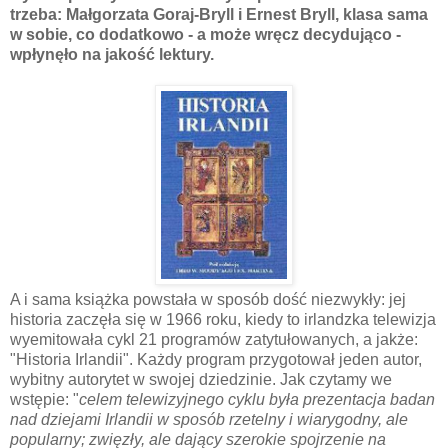
trzeba: Małgorzata Goraj-Bryll i Ernest Bryll, klasa sama
w sobie, co dodatkowo - a może wręcz decydująco -
wpłynęło na jakość lektury.
A i sama książka powstała w sposób dość niezwykły: jej
historia zaczęła się w 1966 roku, kiedy to irlandzka telewizja
wyemitowała cykl 21 programów zatytułowanych, a jakże:
"Historia Irlandii". Każdy program przygotował jeden autor,
wybitny autorytet w swojej dziedzinie. Jak czytamy we
wstępie: "
celem telewizyjnego cyklu była prezentacja badan
nad dziejami Irlandii w sposób rzetelny i wiarygodny, ale
popularny; zwięzły, ale dający szerokie spojrzenie na