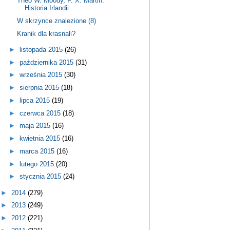
Theo W. Moody, F. X. Martin:
Historia Irlandii
W skrzynce znalezione (8)
Kranik dla krasnali?
►
listopada 2015
(26)
►
października 2015
(31)
►
września 2015
(30)
►
sierpnia 2015
(18)
►
lipca 2015
(19)
►
czerwca 2015
(18)
►
maja 2015
(16)
►
kwietnia 2015
(16)
►
marca 2015
(16)
►
lutego 2015
(20)
►
stycznia 2015
(24)
►
2014
(279)
►
2013
(249)
►
2012
(221)