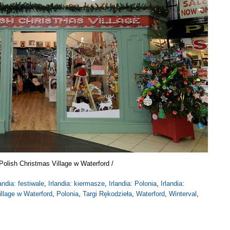
Polish Christmas Village w Waterford /
landia: festiwale
,
Irlandia: kiermasze
,
Irlandia: Polonia
,
Irlandia:
illage w Waterford
,
Polonia
,
Targi Rękodzieła
,
Waterford
,
Winterval
,