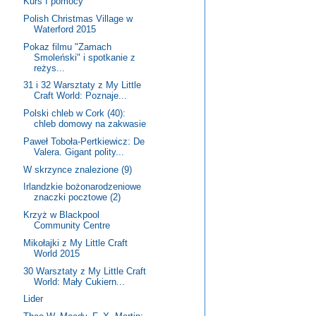
Kurs I pomocy
Polish Christmas Village w
Waterford 2015
Pokaz filmu "Zamach
Smoleński" i spotkanie z
reżys...
31 i 32 Warsztaty z My Little
Craft World: Poznaje...
Polski chleb w Cork (40):
chleb domowy na zakwasie
Paweł Toboła-Pertkiewicz: De
Valera. Gigant polity...
W skrzynce znalezione (9)
Irlandzkie bożonarodzeniowe
znaczki pocztowe (2)
Krzyż w Blackpool
Community Centre
Mikołajki z My Little Craft
World 2015
30 Warsztaty z My Little Craft
World: Mały Cukiern...
Lider